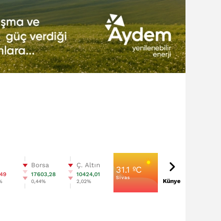
n
Borsa
Ç. Altın
31.1 ºC
,49
17603,28
10424,01
Sivas
Künye
%
0,44%
2,02%