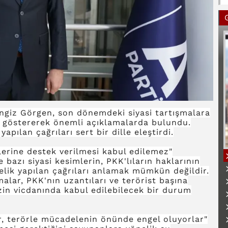
Cengiz Görgen, son dönemdeki siyasi tartışmalara
ki göstererek önemli açıklamalarda bulundu.
pılan çağrıları sert bir dille eleştirdi.
erine destek verilmesi kabul edilemez"
bazı siyasi kesimlerin, PKK'lıların haklarının
elik yapılan çağrıları anlamak mümkün değildir.
lar, PKK'nın uzantıları ve terörist başına
izin vicdanında kabul edilebilecek bir durum
B
er, terörle mücadelenin önünde engel oluyorlar"