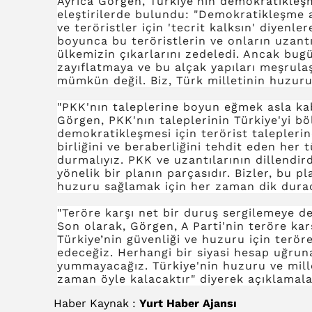
Ayrıca Görgen, Türkiye'nin demokratikleşm
eleştirilerde bulundu: "Demokratikleşme a
ve teröristler için 'tecrit kalksın' diyenle
boyunca bu teröristlerin ve onların uzantı
ülkemizin çıkarlarını zedeledi. Ancak bugü
zayıflatmaya ve bu alçak yapıları meşrula
mümkün değil. Biz, Türk milletinin huzuru
"PKK'nın taleplerine boyun eğmek asla ka
Görgen, PKK'nın taleplerinin Türkiye'yi bö
demokratikleşmesi için terörist talepleri
birliğini ve beraberliğini tehdit eden her
durmalıyız. PKK ve uzantılarının dillendir
yönelik bir planın parçasıdır. Bizler, bu p
huzuru sağlamak için her zaman dik duraca
"Teröre karşı net bir duruş sergilemeye 
Son olarak, Görgen, A Parti'nin teröre kar
Türkiye’nin güvenliği ve huzuru için terö
edeceğiz. Herhangi bir siyasi hesap uğruna
yummayacağız. Türkiye'nin huzuru ve millet
zaman öyle kalacaktır" diyerek açıklamalar
Haber Kaynak :
Yurt Haber Ajansı