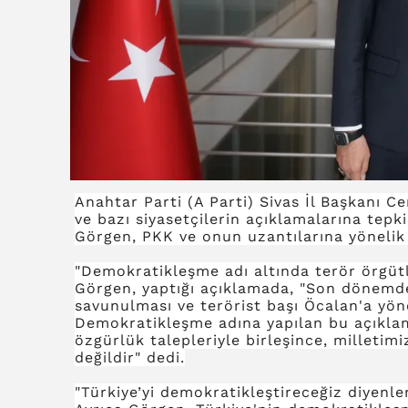
Anahtar Parti (A Parti) Sivas İl Başkanı 
ve bazı siyasetçilerin açıklamalarına tep
Görgen, PKK ve onun uzantılarına yönelik ya
"Demokratikleşme adı altında terör örgütl
Görgen, yaptığı açıklamada, "Son dönemde 
savunulması ve terörist başı Öcalan'a yön
Demokratikleşme adına yapılan bu açıklama
özgürlük talepleriyle birleşince, milletim
değildir" dedi.
"Türkiye’yi demokratikleştireceğiz diyenl