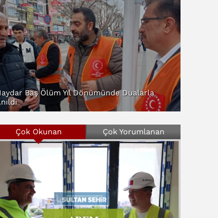
aydar Baş Ölüm Yıl Dönümünde Dualarla
nıldı
Çok Okunan
Çok Yorumlanan