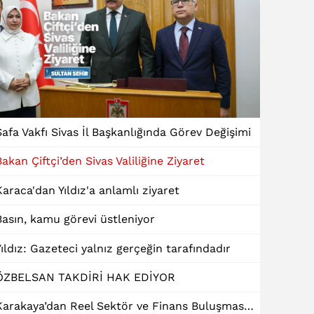
Safa Vakfı Sivas İl Başkanlığında Görev Değişimi
Bakan Çiftçi’den Sivas Valiliğine Ziyaret
Karaca'dan Yıldız'a anlamlı ziyaret
Basın, kamu görevi üstleniyor
Yıldız: Gazeteci yalnız gerçeğin tarafındadır
ÖZBELSAN TAKDİRİ HAK EDİYOR
Karakaya’dan Reel Sektör ve Finans Buluşmasında "Dinamik Kredi" Talebi