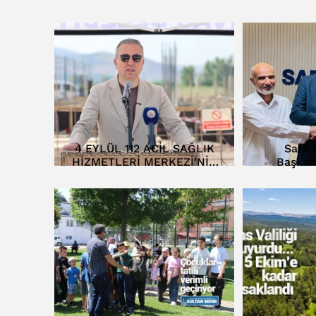
4 EYLÜL 112 ACİL SAĞLIK
Safa V
HİZMETLERİ MERKEZİ’NİN
Başkan
TEMELİ ATILDI…
D