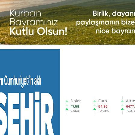
Dolar
Euro
Altı
47,59
54,95
6477
0,06%
-0,08%
-0,27