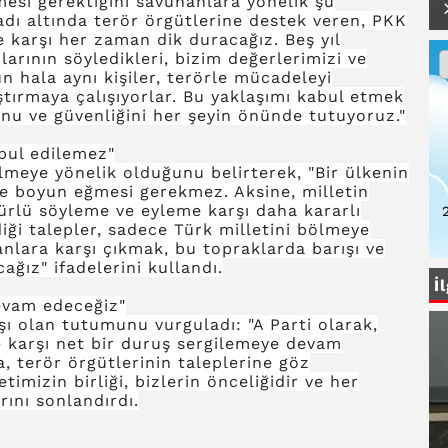
esi gerektiğini savunanlara yönelik şu
dı altında terör örgütlerine destek veren, PKK
re karşı her zaman dik duracağız. Beş yıl
larının söyledikleri, bizim değerlerimizi ve
n hala aynı kişiler, terörle mücadeleyi
ştırmaya çalışıyorlar. Bu yaklaşımı kabul etmek
nu ve güvenliğini her şeyin önünde tutuyoruz."
bul edilemez"
lmeye yönelik olduğunu belirterek, "Bir ülkenin
ne boyun eğmesi gerekmez. Aksine, milletin
 türlü söyleme ve eyleme karşı daha kararlı
2
diği talepler, sadece Türk milletini bölmeye
lanlara karşı çıkmak, bu topraklarda barışı ve
ğız" ifadelerini kullandı.
İ
devam edeceğiz"
şı olan tutumunu vurguladı: "A Parti olarak,
re karşı net bir duruş sergilemeye devam
, terör örgütlerinin taleplerine göz
imizin birliği, bizlerin önceliğidir ve her
ını sonlandırdı.