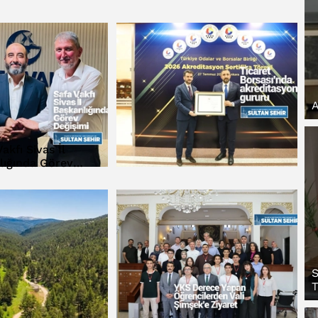
A
akfı Sivas İl
lığında Görev
eğişimi
S
T