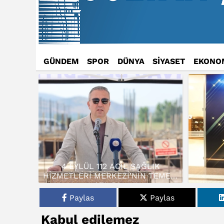
GÜNDEM
SPOR
DÜNYA
SİYASET
EKONO
4 EYLÜL 112 ACİL SAĞLIK
HİZMETLERİ MERKEZİ’NİN TEMELİ
ATILDI…
Paylas
Paylas
Kabul edilemez