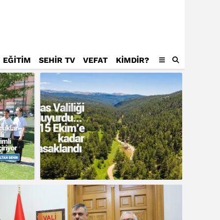
EĞİTİM
SEHİR TV
VEFAT
KIMDIR?