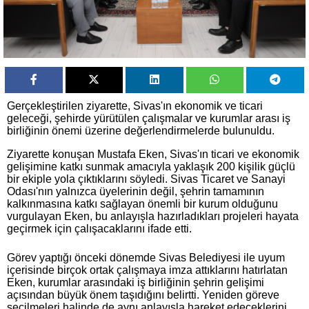
Gerçekleştirilen ziyarette, Sivas'ın ekonomik ve ticari
geleceği, şehirde yürütülen çalışmalar ve kurumlar arası iş
birliğinin önemi üzerine değerlendirmelerde bulunuldu.
Ziyarette konuşan Mustafa Eken, Sivas'ın ticari ve ekonomik
gelişimine katkı sunmak amacıyla yaklaşık 200 kişilik güçlü
bir ekiple yola çıktıklarını söyledi. Sivas Ticaret ve Sanayi
Odası'nın yalnızca üyelerinin değil, şehrin tamamının
kalkınmasına katkı sağlayan önemli bir kurum olduğunu
vurgulayan Eken, bu anlayışla hazırladıkları projeleri hayata
geçirmek için çalışacaklarını ifade etti.
Görev yaptığı önceki dönemde Sivas Belediyesi ile uyum
içerisinde birçok ortak çalışmaya imza attıklarını hatırlatan
Eken, kurumlar arasındaki iş birliğinin şehrin gelişimi
açısından büyük önem taşıdığını belirtti. Yeniden göreve
seçilmeleri halinde de aynı anlayışla hareket edeceklerini