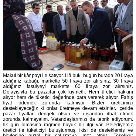
Makul bir kâr payı ile satıyor. Hâlbuki bugün burada 20 liraya
aldığınız kabağı, markette 50 liraya zor alırsınız. 30 liraya
aldığınız fasulyeyi markette 60 liraya zor alırsınız.
Dolayısıyla bu pazarlar çok kıymetli. Hem üretici hakkını
alıyor hem de tüketici değerinde para vererek alıyor. Fahiş
fiyat ödemek zorunda kalmıyor. Bizler üreticimizi
destekleyeceğiz ki onlar üretmeye devam etsinler. İçeride
pazar fiyatları dengeli olsun ve dışarıdan ithal etmek
zorunda kalmayalım. Vatandaşlarımızı da tebrik ediyorum.
İlk gün olmasına rağmen büyük bir ilgi var. Belediyemiz
üretici ile tüketiciyi buluşturmuş, ikisi de desteklemiş ve
böylesine güzel bir çalışmaya imza atmış. Teşekkür