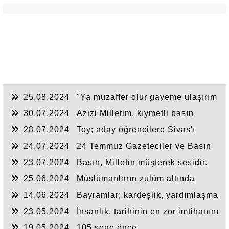
25.08.2024
"Ya muzaffer olur gayeme ulaşırım
ya da şehit olarak Cennet'e giderim.
30.07.2024
Azizi Milletim, kıymetli basın
mensupları sizleri saygıyla selamlıyorum.
28.07.2024
Toy; aday öğrencilere Sivas'ı
önerdi
24.07.2024
24 Temmuz Gazeteciler ve Basın
Bayramı’nı kutluyorum
23.07.2024
Basın, Milletin müşterek sesidir.
25.06.2024
Müslümanların zulüm altında
geçirdiği son bayram olsun.
14.06.2024
Bayramlar; kardeşlik, yardımlaşma
ve dayanışma ruhunu canlı tutar
23.05.2024
İnsanlık, tarihinin en zor imtihanını
veriyor.
19.05.2024
105 sene önce