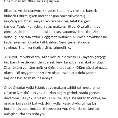
Onamı banamı?İllaki bir karşılığı var.
Biliyoruz ve de inanıyoruz ki zerre kadar hayır ve şer, karşılık
bulacak.Oturmuşken mezar başına,onca yıl yaşamış
biri,Variyetli,itibarlı ne yapıyor acaba diye, tefekkür geldi
içimden.Yazılar,kafiyeler, liralar, makam, rütbe, O tarafta itibar
görmez, dedim duadan başka bir şey yapamazdım .Dilimizin
döndüğünce dua ettim. Değişmez mutlak hükümler, hayatında ne
kadar egemen, okadar taltıf, itibar. Gerisi geçer akçe den
sayılmaz.Biran yer değiştirdim, rahmetli ile.
<<Biliyorum yakınlarım, Allah korusun diyecek.>> Hayatın gerçeği
bu, hayırlı ve de gecinden dersek belki biraz daha makul bir dua.
Zira hüküm var tüm nefisler ölümü tadacak.<<Ölüm güzel olmasa,
ölürmü idi peygamber.>>Hazır olan, ünvanlarla dolu Mezar
başında başladım muhasebeye.
Önce O kadar yetki Selahiyet ve makam sahibi zatı mutereme!
Nasılsın iymisin? Ses yok, Burdan birşey gittimi, orada göreve
devammı, Ses yok. Anlaşıldı. Hüküm varya, ne buradan oraya, ne
oradan buraya irtibat yok .Tüm yollar kesik.Uydurulmuş bir
hurafe, tövbe talkın, sanki kopye veriyor. Onlarda kurtarmadı
anlaşılan, zira ses seda yok.