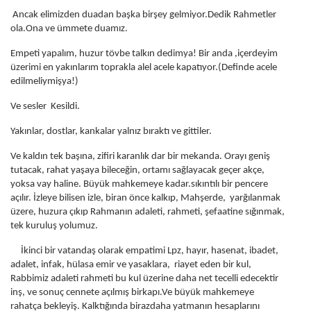
Ancak elimizden duadan başka birşey gelmiyor.Dedik Rahmetler
ola.Ona ve ümmete duamız.
Empeti yapalım, huzur tövbe talkın dedimya! Bir anda ,içerdeyim
üzerimi en yakınlarım toprakla alel acele kapatıyor.(Definde acele
edilmeliymişya!)
Ve sesler Kesildi.
Yakınlar, dostlar, kankalar yalnız bıraktı ve gittiler.
Ve kaldın tek başına, zifiri karanlık dar bir mekanda. Orayı geniş
tutacak, rahat yaşaya bileceğin, ortamı sağlayacak geçer akçe,
yoksa vay haline. Büyük mahkemeye kadar.sıkıntılı bir pencere
açılır. İzleye bilisen izle, biran önce kalkıp, Mahşerde, yarğılanmak
üzere, huzura çıkıp Rahmanın adaleti, rahmeti, şefaatine sığınmak,
tek kuruluş yolumuz.
İkinci bir vatandaş olarak empatimi Lpz, hayır, hasenat, ibadet,
adalet, infak, hülasa emir ve yasaklara, riayet eden bir kul,
Rabbimiz adaleti rahmeti bu kul üzerine daha net tecelli edecektir
inş, ve sonuç cennete açılmış birkapı.Ve büyük mahkemeye
rahatça bekleyiş. Kalktığında birazdaha yatmanın hesaplarını