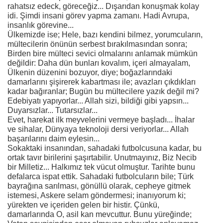
rahatsız edeck, göreceğiz... Dışarıdan konuşmak kolay
idi. Şimdi insani görev yapma zamanı. Hadi Avrupa,
insanlık görevine...
Ülkemizde ise; Hele, bazı kendini bilmez, yorumcuların,
mültecilerin önünün serbest bırakılmasından sonra;
Birden bire mülteci sevici olmalarını anlamak mümkün
değildir: Daha dün bunları kovalım, içeri almayalam,
Ülkenin düzenini bozuyor, diye; boğazlarındaki
damarlarını şişirerek kabartması ile; avazları çıkdıkları
kadar bağıranlar; Bugün bu mültecilere yazık değil mi?
Edebiyatı yapıyorlar... Allah sizi, bildiği gibi yapsın...
Duyarsızlar... Tutarsızlar...
Evet, harekat ilk meyvelerini vermeye başladı... İhalar
ve sihalar, Dünyaya teknoloji dersi veriyorlar... Allah
başarılarını daim eylesin...
Sokaktaki insanından, sahadaki futbolcusuna kadar, bu
ortak tavır birilerini şaşırtabilir. Unutmayınız, Biz Necib
bir Milletiz... Halkımız tek vücut olmuştur. Tarihte bunu
defalarca ispat ettik. Sahadaki futbolcuların bile; Türk
bayrağına sarılması, gönüllü olarak, cepheye gitmek
istemesi, Askere selam göndermesi; inanıyorum ki;
yürekten ve içeriden gelen bir histir. Çünkü,
damarlarında O, asil kan mevcuttur. Bunu yüreğinde;