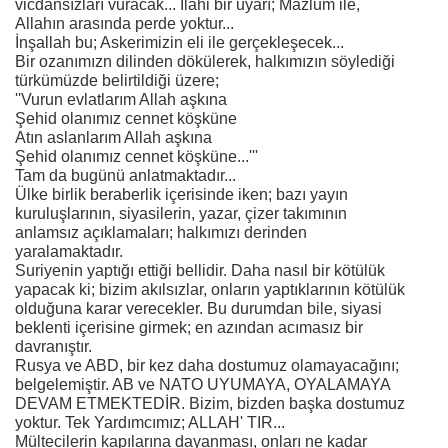
vicdansızları vuracak... İlahi bir uyarı; Mazlum ile,
Allahın arasında perde yoktur...
İnşallah bu; Askerimizin eli ile gerçekleşecek...
Bir ozanımızn dilinden dökülerek, halkımızın söylediği
türkümüzde belirtildiği üzere;
''Vurun evlatlarım Allah aşkına
Şehid olanımız cennet köşküne
Atın aslanlarım Allah aşkına
Şehid olanımız cennet köşküne...'''
Tam da bugünü anlatmaktadır...
Ülke birlik beraberlik içerisinde iken; bazı yayın
kuruluşlarının, siyasilerin, yazar, çizer takımının
anlamsız açıklamaları; halkımızı derinden
yaralamaktadır.
Suriyenin yaptığı ettiği bellidir. Daha nasıl bir kötülük
yapacak ki; bizim akılsızlar, onların yaptıklarının kötülük
olduğuna karar verecekler. Bu durumdan bile, siyasi
beklenti içerisine girmek; en azından acımasız bir
davranıştır.
Rusya ve ABD, bir kez daha dostumuz olamayacağını;
belgelemiştir. AB ve NATO UYUMAYA, OYALAMAYA
DEVAM ETMEKTEDİR. Bizim, bizden başka dostumuz
yoktur. Tek Yardımcımız; ALLAH' TIR...
Mültecilerin kapılarına dayanması, onları ne kadar