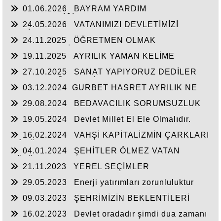
01.06.2026
BAYRAM YARDIM
SEFERBERLİĞİ
24.05.2026
VATANIMIZI DEVLETİMİZİ
SEVİYORUZ
24.11.2025
ÖĞRETMEN OLMAK
FEDAKARLIK İSTER
19.11.2025
AYRILIK YAMAN KELİME
27.10.2025
SANAT YAPIYORUZ DEDİLER
HALKIN DEĞERLERİNE SAVAŞ AÇTILAR
03.12.2024
​GURBET HASRET AYRILIK NE
ÇARE...
29.08.2024
BEDAVACILIK SORUMSUZLUK
KUL HAKKI YEMEK
19.05.2024
Devlet Millet El Ele Olmalıdır.
16.02.2024
VAHŞİ KAPİTALİZMİN ÇARKLARI
DÖNÜYOR
04.01.2024
ŞEHİTLER ÖLMEZ VATAN
BÖLÜNMEZ
21.11.2023
YEREL SEÇİMLER
YAKLAŞIRKEN
29.05.2023
Enerji yatırımları zorunluluktur
09.03.2023
ŞEHRİMİZİN BEKLENTİLERİ
16.02.2023
Devlet oradadır şimdi dua zamanı