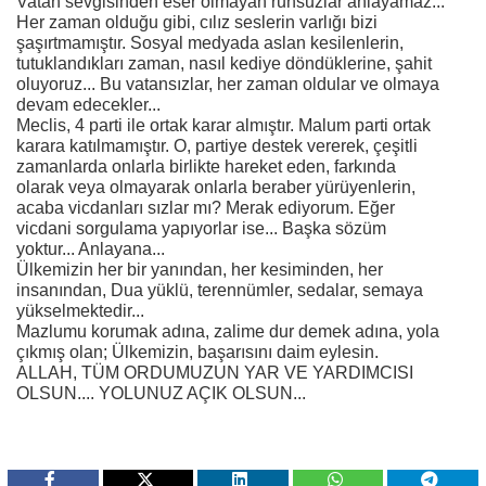
Vatan sevgisinden eser olmayan ruhsuzlar anlayamaz...
Her zaman olduğu gibi, cılız seslerin varlığı bizi
şaşırtmamıştır. Sosyal medyada aslan kesilenlerin,
tutuklandıkları zaman, nasıl kediye döndüklerine, şahit
oluyoruz... Bu vatansızlar, her zaman oldular ve olmaya
devam edecekler...
Meclis, 4 parti ile ortak karar almıştır. Malum parti ortak
karara katılmamıştır. O, partiye destek vererek, çeşitli
zamanlarda onlarla birlikte hareket eden, farkında
olarak veya olmayarak onlarla beraber yürüyenlerin,
acaba vicdanları sızlar mı? Merak ediyorum. Eğer
vicdani sorgulama yapıyorlar ise... Başka sözüm
yoktur... Anlayana...
Ülkemizin her bir yanından, her kesiminden, her
insanından, Dua yüklü, terennümler, sedalar, semaya
yükselmektedir...
Mazlumu korumak adına, zalime dur demek adına, yola
çıkmış olan; Ülkemizin, başarısını daim eylesin.
ALLAH, TÜM ORDUMUZUN YAR VE YARDIMCISI
OLSUN.... YOLUNUZ AÇIK OLSUN...