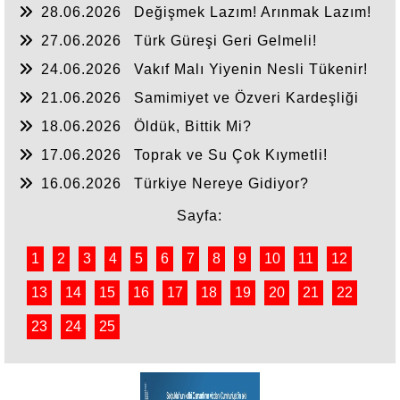
28.06.2026
Değişmek Lazım! Arınmak Lazım!
27.06.2026
Türk Güreşi Geri Gelmeli!
24.06.2026
Vakıf Malı Yiyenin Nesli Tükenir!
21.06.2026
Samimiyet ve Özveri Kardeşliği
18.06.2026
Öldük, Bittik Mi?
17.06.2026
Toprak ve Su Çok Kıymetli!
16.06.2026
Türkiye Nereye Gidiyor?
Sayfa:
1
2
3
4
5
6
7
8
9
10
11
12
13
14
15
16
17
18
19
20
21
22
23
24
25