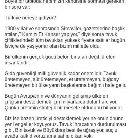
Böyle bir tabloda hepimizin kendisine sorması gereken
bir soru var:
Türkiye nereye gidiyor?
1980 yıllar ve sonrasında Simaviler, gazetelerine başlık
attılar ," Kırmızı Et Kanser yapıyor," diye sonra tavuk
çiftliklerindeki tüm tavukları yüksek fiyatta sattılar bugün
İsviçre de yaşıyorlar olan bizim millette oldu.
Bir ülkenin gerçek gücü beton binaları değil, üreten
insanlarıdır.
Gıda güvenliği milli güvenlik kadar önemlidir. Tavuk
üretemeyen, süt üretemeyen, et üretemeyen, buğday
üretemeyen bir ülke yarın başkalarına bağımlı hale gelir.
Bugün Avrupa'nın ve dünyanın gelişmiş ülkeleri
çiftçisini desteklemek için milyarlarca dolar harcıyor.
Çünkü üretimin stratejik bir mesele olduğunu biliyorlar.
Biz ise bazen üreticiyi desteklemek yerine onun önüne
yeni engeller koyuyoruz. Tavuk ihracatının durdurulması
gibi, Biri tavuk ve Büyükbaş besi ile uğraşıyor, suçlu
ayağa kalk diyoruz ama sahip çıkan yok.