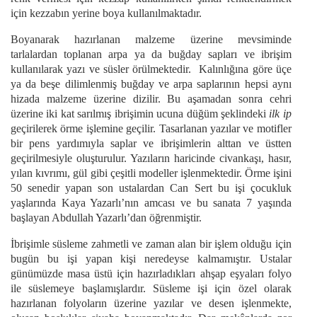
için kezzabın yerine boya kullanılmaktadır.
Boyanarak hazırlanan malzeme üzerine mevsiminde
tarlalardan toplanan arpa ya da buğday sapları ve ibrişim
kullanılarak yazı ve süsler örülmektedir. Kalınlığına göre üçe
ya da beşe dilimlenmiş buğday ve arpa saplarının hepsi aynı
hizada malzeme üzerine dizilir. Bu aşamadan sonra cehri
üzerine iki kat sarılmış ibrişimin ucuna düğüm şeklindeki
ilk ip
geçirilerek örme işlemine geçilir. Tasarlanan yazılar ve motifler
bir pens yardımıyla saplar ve ibrişimlerin alttan ve üstten
geçirilmesiyle oluşturulur. Yazıların haricinde civankaşı, hasır,
yılan kıvrımı, gül gibi çeşitli modeller işlenmektedir.
Örme işini
50 senedir yapan son ustalardan Can Sert bu işi çocukluk
yaşlarında Kaya Yazarlı’nın amcası ve bu sanata 7 yaşında
başlayan Abdullah Yazarlı’dan öğrenmiştir.
İbrişimle süsleme zahmetli ve zaman alan bir işlem olduğu için
bugün bu işi yapan kişi neredeyse kalmamıştır. Ustalar
günümüzde masa üstü için hazırladıkları ahşap eşyaları folyo
ile süslemeye başlamışlardır. Süsleme işi için özel olarak
hazırlanan folyoların üzerine yazılar ve desen işlenmekte,