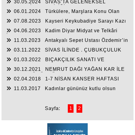
30.05.2024
SİVAS’TA GELENEKSEL
BOYNUZ İŞLEMECİLİĞİ
06.01.2024
Türkülere, Marşlara Konu Olan
Estergon Kalesi
07.08.2023
Kayseri Keykubadiye Sarayı Kazı
Çalışmaları
04.06.2023
Kadim Diyar Midyat ve Telkâri
İşlemeciliği
11.03.2023
Antakyalı Sepet Ustası Özdemir’in
anısına
03.11.2022
SİVAS İLİNDE . ÇUBUKÇULUK
01.03.2022
BIÇAKÇILIK SANATI VE
MUSTAFA ARGUT’UN ÇALIŞMALARI
30.12.2021
NEMRUT DAĞI YAĞAN KAR İLE
BEYAZA BÜRÜNDÜ.
02.04.2018
1-7 NİSAN KANSER HAFTASI
11.03.2017
Kadınlar gününüz kutlu olsun
Sayfa:
1
2