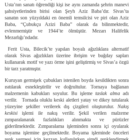
Usta’nın sanatı öğrendiği kişi ise aynı zamanda şehrin manevi
şahsiyetlerinden birisi olan Şeyh Aziz Baba’dır. Sivas’ta
sanatın son yüzyıldaki en önemli temsilcisi ve piri olan Aziz
Baba, “Çubukçu Azizi Baba” olarak da bilinmektedir,
evlenmemiştir ve 1944’te ölmüştür. Mezarı Halifelik
Mezarlığı’ndadır.
Ferit Usta, Bilecik’te yapılan boyalı ağızlıklara alternatif
olarak Sivas ağızlıkları üzerine ibrişim ve buğday sapları
kullanarak motif ve yazı örme işini geliştirmiş ve Sivas’a özgü
bir tarz yaratmıştır.
Kuruyan germişek çubukları istenilen boyda kesildikten sonra
ısıtılarak esnekleştirilir ve doğrultulur. Tornaya bağlanan
malzemenin kabukları soyulur. Bu işleme
taslak alma
adı
verilir. Tornada oluklu keski aletleri yatay ve dikey tutularak
yüzeyine şekiller verilerek dış çizgileri oluşturulur.
Nakış
keskisi
işlemi ile nakış verilir.
Şekil verilen malzeme
zımparalanarak fazlalıkları alınmakta ve pürüzler
giderilmektedir. Zımparalama işleminden sonra içi oyularak
boyama işlemine geçilmektedir. Boyama işleminde önceleri
renk vermesi için kezzap kullanılırken şimdi renklendirmek