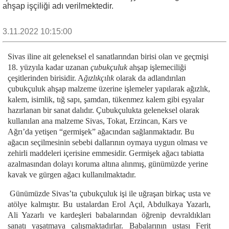
ahşap işçiliği adı verilmektedir.
3.11.2022 10:15:00
Sivas iline ait geleneksel el sanatlarından birisi olan ve geçmişi
18. yüzyıla kadar uzanan
çubukçuluk
ahşap işlemeciliği
çeşitlerinden birisidir. A
ğızlıkçılık
olarak da adlandırılan
çubukçuluk ahşap malzeme üzerine işlemeler yapılarak ağızlık,
kalem, isimlik, tığ sapı, şamdan, tükenmez kalem gibi eşyalar
hazırlanan bir sanat dalıdır. Çubukçulukta geleneksel olarak
kullanılan ana malzeme Sivas, Tokat, Erzincan, Kars ve
Ağrı’da yetişen “germişek” ağacından sağlanmaktadır. Bu
ağacın seçilmesinin sebebi dallarının oymaya uygun olması ve
zehirli maddeleri içerisine emmesidir. Germişek ağacı tabiatta
azalmasından dolayı koruma altına alınmış, günümüzde yerine
kavak ve gürgen ağacı kullanılmaktadır.
Günümüzde Sivas’ta çubukçuluk işi ile uğraşan birkaç usta ve
atölye kalmıştır. Bu ustalardan Erol Açıl, Abdulkaya Yazarlı,
Ali Yazarlı ve kardeşleri babalarından öğrenip devraldıkları
sanatı yaşatmaya çalışmaktadırlar. Babalarının ustası Ferit