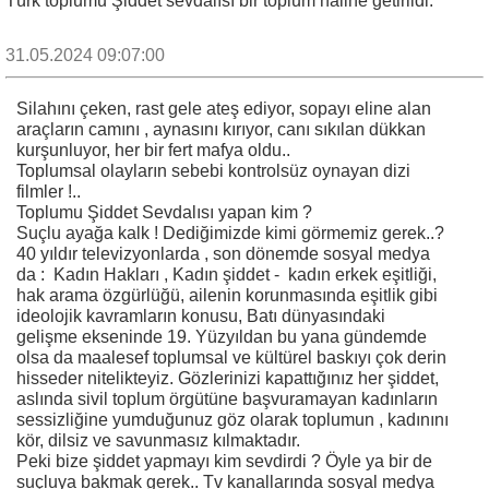
Türk toplumu Şiddet sevdalısı bir toplum haline getirildi.
31.05.2024 09:07:00
Silahını çeken, rast gele ateş ediyor, sopayı eline alan
araçların camını , aynasını kırıyor, canı sıkılan dükkan
kurşunluyor, her bir fert mafya oldu..
Toplumsal olayların sebebi kontrolsüz oynayan dizi
filmler !..
Toplumu Şiddet Sevdalısı yapan kim ?
Suçlu ayağa kalk ! Dediğimizde kimi görmemiz gerek..?
40 yıldır televizyonlarda , son dönemde sosyal medya
da : Kadın Hakları , Kadın şiddet - kadın erkek eşitliği,
hak arama özgürlüğü, ailenin korunmasında eşitlik gibi
ideolojik kavramların konusu, Batı dünyasındaki
gelişme ekseninde 19. Yüzyıldan bu yana gündemde
olsa da maalesef toplumsal ve kültürel baskıyı çok derin
hisseder nitelikteyiz. Gözlerinizi kapattığınız her şiddet,
aslında sivil toplum örgütüne başvuramayan kadınların
sessizliğine yumduğunuz göz olarak toplumun , kadınını
kör, dilsiz ve savunmasız kılmaktadır.
Peki bize şiddet yapmayı kim sevdirdi ? Öyle ya bir de
suçluya bakmak gerek.. Tv kanallarında sosyal medya