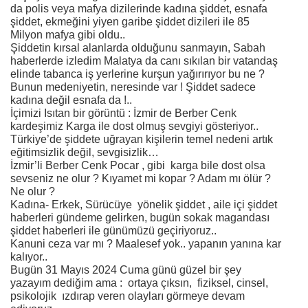
da polis veya mafya dizilerinde kadına şiddet, esnafa
şiddet, ekmeğini yiyen garibe şiddet dizileri ile 85
Milyon mafya gibi oldu..
Şiddetin kırsal alanlarda olduğunu sanmayın, Sabah
haberlerde izledim Malatya da canı sıkılan bir vatandaş
elinde tabanca iş yerlerine kurşun yağırırıyor bu ne ?
Bunun medeniyetin, neresinde var ! Şiddet sadece
kadına değil esnafa da !..
İçimizi Isıtan bir görüntü : İzmir de Berber Cenk
kardeşimiz Karga ile dost olmuş sevgiyi gösteriyor..
Türkiye’de şiddete uğrayan kişilerin temel nedeni artık
eğitimsizlik değil, sevgisizlik…
İzmir’li Berber Cenk Pocar , gibi karga bile dost olsa
sevseniz ne olur ? Kıyamet mi kopar ? Adam mı ölür ?
Ne olur ?
Kadına- Erkek, Sürücüye yönelik şiddet , aile içi şiddet
haberleri gündeme gelirken, bugün sokak magandası
şiddet haberleri ile günümüzü geçiriyoruz..
Kanuni ceza var mı ? Maalesef yok.. yapanın yanına kar
kalıyor..
Bugün 31 Mayıs 2024 Cuma günü güzel bir şey
yazayım dediğim ama : ortaya çıksın, fiziksel, cinsel,
psikolojik ızdırap veren olayları görmeye devam