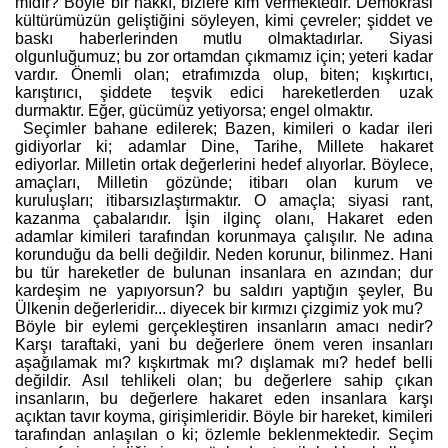
mıdır? Böyle bir hakkı, bizlere kim vermektedir. Demokrasi
kültürümüzün geliştiğini söyleyen, kimi çevreler; şiddet ve
baskı haberlerinden mutlu olmaktadırlar. Siyasi
olgunluğumuz; bu zor ortamdan çıkmamız için; yeteri kadar
vardır. Önemli olan; etrafımızda olup, biten; kışkırtıcı,
karıştırıcı, şiddete teşvik edici hareketlerden uzak
durmaktır. Eğer, gücümüz yetiyorsa; engel olmaktır.
Seçimler bahane edilerek; Bazen, kimileri o kadar ileri
gidiyorlar ki; adamlar Dine, Tarihe, Millete hakaret
ediyorlar. Milletin ortak değerlerini hedef alıyorlar. Böylece,
amaçları, Milletin gözünde; itibarı olan kurum ve
kuruluşları; itibarsızlaştırmaktır. O amaçla; siyasi rant,
kazanma çabalarıdır. İşin ilginç olanı, Hakaret eden
adamlar kimileri tarafından korunmaya çalışılır. Ne adına
korunduğu da belli değildir. Neden korunur, bilinmez. Hani
bu tür hareketler de bulunan insanlara en azından; dur
kardeşim ne yapıyorsun? bu saldırı yaptığın şeyler, Bu
Ülkenin değerleridir... diyecek bir kırmızı çizgimiz yok mu?
Böyle bir eylemi gerçekleştiren insanların amacı nedir?
Karşı taraftaki, yani bu değerlere önem veren insanları
aşağılamak mı? kışkırtmak mı? dışlamak mı? hedef belli
değildir. Asıl tehlikeli olan; bu değerlere sahip çıkan
insanların, bu değerlere hakaret eden insanlara karşı
açıktan tavır koyma, girişimleridir. Böyle bir hareket, kimileri
tarafından anlaşılan o ki; özlemle beklenmektedir. Seçim