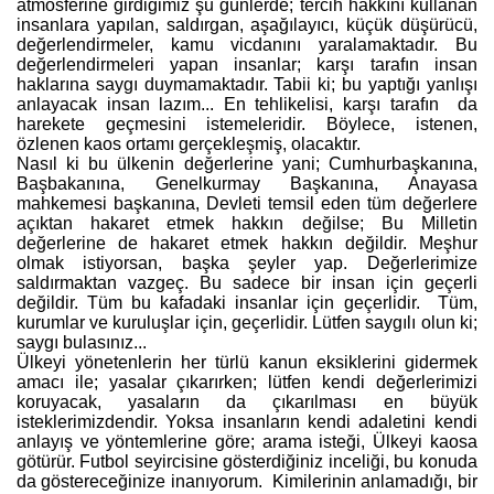
atmosferine girdiğimiz şu günlerde; tercih hakkını kullanan
insanlara yapılan, saldırgan, aşağılayıcı, küçük düşürücü,
değerlendirmeler, kamu vicdanını yaralamaktadır. Bu
değerlendirmeleri yapan insanlar; karşı tarafın insan
haklarına saygı duymamaktadır. Tabii ki; bu yaptığı yanlışı
anlayacak insan lazım... En tehlikelisi, karşı tarafın da
harekete geçmesini istemeleridir. Böylece, istenen,
özlenen kaos ortamı gerçekleşmiş, olacaktır.
Nasıl ki bu ülkenin değerlerine yani; Cumhurbaşkanına,
Başbakanına, Genelkurmay Başkanına, Anayasa
mahkemesi başkanına, Devleti temsil eden tüm değerlere
açıktan hakaret etmek hakkın değilse; Bu Milletin
değerlerine de hakaret etmek hakkın değildir. Meşhur
olmak istiyorsan, başka şeyler yap. Değerlerimize
saldırmaktan vazgeç. Bu sadece bir insan için geçerli
değildir. Tüm bu kafadaki insanlar için geçerlidir. Tüm,
kurumlar ve kuruluşlar için, geçerlidir. Lütfen saygılı olun ki;
saygı bulasınız...
Ülkeyi yönetenlerin her türlü kanun eksiklerini gidermek
amacı ile; yasalar çıkarırken; lütfen kendi değerlerimizi
koruyacak, yasaların da çıkarılması en büyük
isteklerimizdendir. Yoksa insanların kendi adaletini kendi
anlayış ve yöntemlerine göre; arama isteği, Ülkeyi kaosa
götürür. Futbol seyircisine gösterdiğiniz inceliği, bu konuda
da göstereceğinize inanıyorum. Kimilerinin anlamadığı, bir