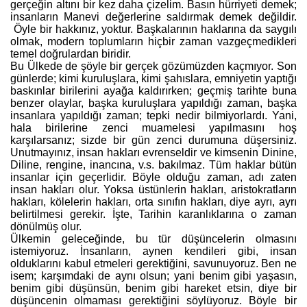
gerçeğin altını bir kez daha çizelim. Basın hürriyeti demek;
insanların Manevi değerlerine saldırmak demek değildir.
Öyle bir hakkınız, yoktur. Başkalarının haklarına da saygılı
olmak, modern toplumların hiçbir zaman vazgeçmedikleri
temel doğrulardan biridir.
Bu Ülkede de şöyle bir gerçek gözümüzden kaçmıyor. Son
günlerde; kimi kuruluşlara, kimi şahıslara, emniyetin yaptığı
baskınlar birilerini ayağa kaldırırken; geçmiş tarihte buna
benzer olaylar, başka kuruluşlara yapıldığı zaman, başka
insanlara yapıldığı zaman; tepki nedir bilmiyorlardı. Yani,
hala birilerine zenci muamelesi yapılmasını hoş
karşılarsanız; sizde bir gün zenci durumuna düşersiniz.
Unutmayınız, insan hakları evrenseldir ve kimsenin Dinine,
Diline, rengine, inancına, v.s. bakılmaz. Tüm haklar bütün
insanlar için geçerlidir. Böyle olduğu zaman, adı zaten
insan hakları olur. Yoksa üstünlerin hakları, aristokratların
hakları, kölelerin hakları, orta sınıfın hakları, diye ayrı, ayrı
belirtilmesi gerekir. İşte, Tarihin karanlıklarına o zaman
dönülmüş olur.
Ülkemin geleceğinde, bu tür düşüncelerin olmasını
istemiyoruz. İnsanların, aynen kendileri gibi, insan
olduklarını kabul etmeleri gerektiğini, savunuyoruz. Ben ne
isem; karşımdaki de aynı olsun; yani benim gibi yaşasın,
benim gibi düşünsün, benim gibi hareket etsin, diye bir
düşüncenin olmaması gerektiğini söylüyoruz. Böyle bir