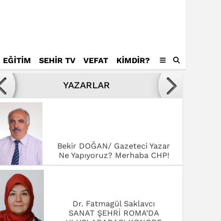
EĞİTİM
SEHİR TV
VEFAT
KIMDIR?
Avukat Mustafa Tamer
Kötülükler ve kötüler karşısında
YAZARLAR
yenilmek,
Bekir DOĞAN/ Gazeteci Yazar
Ne Yapıyoruz? Merhaba CHP!
Dr. Fatmagül Saklavcı
SANAT ŞEHRİ ROMA’DA