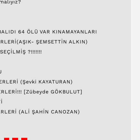
malıyız?
ALIDI 64 ÖLÜ VAR KINAMAYANLARI
RLERİ(AŞIK- ŞEMSETTİN ALKIN)
İLMİŞ ?!!!!!!!
U
RLERİ (Şevki KAYATURAN)
RLERİ!!! [Zübeyde GÖKBULUT]
İ
RLERİ (ALİ ŞAHİN CANOZAN)