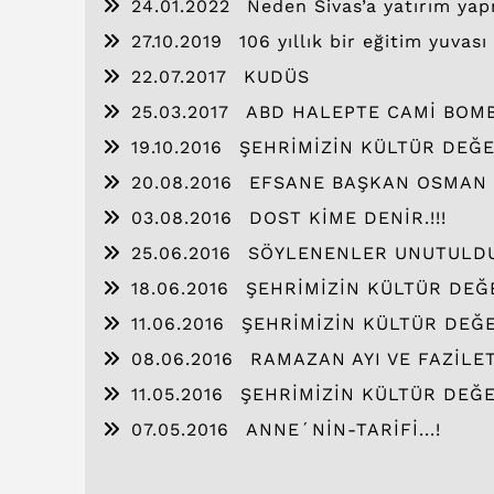
24.01.2022
Neden Sivas’a yatırım yap
27.10.2019
106 yıllık bir eğitim yuvası
22.07.2017
KUDÜS
25.03.2017
ABD HALEPTE CAMİ BOMB
KINIYORUM
19.10.2016
ŞEHRİMİZİN KÜLTÜR DEĞE
20.08.2016
EFSANE BAŞKAN OSMAN SEÇ
03.08.2016
DOST KİME DENİR.!!!
25.06.2016
SÖYLENENLER UNUTULD
18.06.2016
ŞEHRİMİZİN KÜLTÜR DEĞE
11.06.2016
ŞEHRİMİZİN KÜLTÜR DEĞE
08.06.2016
RAMAZAN AYI VE FAZİLET
11.05.2016
ŞEHRİMİZİN KÜLTÜR DEĞE
07.05.2016
ANNE´NİN-TARİFİ...!