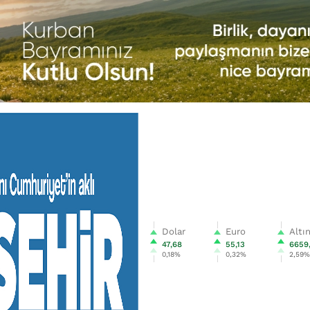
Dolar
Euro
Altı
47,68
55,13
6659
0,18%
0,32%
2,59