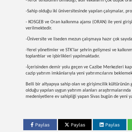
-Terör tehdidinin olmadığı, adli vakaların çok düşük ora
-Sahip olduğu iki üniversitesinde yapılan çalışmalar, proj
- KOSGEB ve Oran kalkınma ajansı (ORAN) ile yeni girişi
verilmektedir.
-Üniversite ve liseden mezun çalışmaya hazır çok sayıda
-Yerel yönetimler ve STK’lar şehrin gelişmesi ve kalkınm
toplantılar ve işbirlikleri yapılmaktadır.
-İçerisinden demir yolu geçen ve Cazibe Merkezleri ka
cazip yatırım imkânlarıyla yeni yatırımcılarını beklemek
Belli bir altyapıya sahip olan ve girişimcilik kültürünün 
olduğu yapılan uygun yatırım alanları araştırmalarında 
medeniyetlere ev sahipliği yapan Sivas bugün de yeni ya
Paylas
Paylas
Paylas