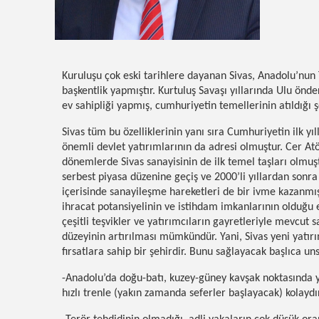
Kuruluşu çok eski tarihlere dayanan Sivas, Anadolu’nun
başkentlik yapmıştır. Kurtuluş Savaşı yıllarında Ulu ön
ev sahipliği yapmış, cumhuriyetin temellerinin atıldığı ş
Sivas tüm bu özelliklerinin yanı sıra Cumhuriyetin ilk 
önemli devlet yatırımlarının da adresi olmuştur. Cer Atö
dönemlerde Sivas sanayisinin de ilk temel taşları olmuş
serbest piyasa düzenine geçiş ve 2000’li yıllardan sonra 
içerisinde sanayileşme hareketleri de bir ivme kazanmı
ihracat potansiyelinin ve istihdam imkanlarının olduğu 
çeşitli teşvikler ve yatırımcıların gayretleriyle mevcut 
düzeyinin artırılması mümkündür. Yani, Sivas yeni yatır
fırsatlara sahip bir şehirdir. Bunu sağlayacak başlıca uns
-Anadolu’da doğu-batı, kuzey-güney kavşak noktasında y
hızlı trenle (yakın zamanda seferler başlayacak) kolaydır