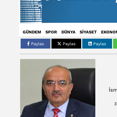
GÜNDEM
SPOR
DÜNYA
SİYASET
EKONO
Paylas
Paylas
Paylas
İsm
3