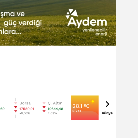
n
Borsa
Ç. Altın
28.1 ºC
,69
17589,91
10644,48
Sivas
Künye
%
-0,08%
2,09%