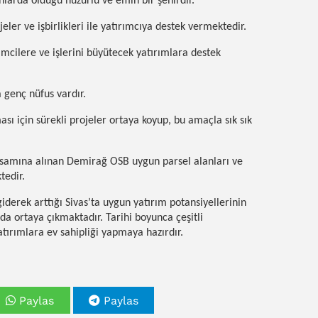
nlarda olduğu huzurlu ve emin bir şehirdir.
eler ve işbirlikleri ile yatırımcıya destek vermektedir.
mcilere ve işlerini büyütecek yatırımlara destek
 genç nüfus vardır.
ası için sürekli projeler ortaya koyup, bu amaçla sık sık
psamına alınan Demirağ OSB uygun parsel alanları ve
tedir.
giderek arttığı Sivas’ta uygun yatırım potansiyellerinin
da ortaya çıkmaktadır. Tarihi boyunca çeşitli
tırımlara ev sahipliği yapmaya hazırdır.
Paylas
Paylas