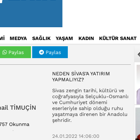
Mİ
MEDYA
SAĞLIK
YAŞAM
KADIN
KÜLTÜR SANAT
Paylas
Paylas
NEDEN SIVAS’A YATIRIM
YAPMALIYIZ?
Sivas zengin tarihi, kültürü ve
coğrafyasıyla Selçuklu-Osmanlı
ve Cumhuriyet dönemi
ail TİMUÇİN
eserleriyle sahip olduğu ruhu
yaşatmaya direnen bir Anadolu
şehridir.
757 Okunma
24.01.2022 14:06:00