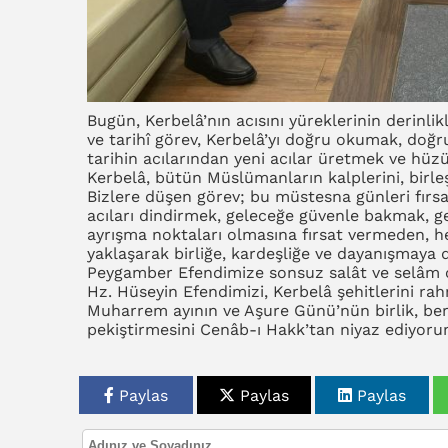
Bugün, Kerbelâ’nın acısını yüreklerinin derinl
ve tarihî görev, Kerbelâ’yı doğru okumak, doğ
tarihin acılarından yeni acılar üretmek ve hüz
Kerbelâ, bütün Müslümanların kalplerini, birle
Bizlere düşen görev; bu müstesna günleri fırsa
acıları dindirmek, geleceğe güvenle bakmak, 
ayrışma noktaları olmasına fırsat vermeden, h
yaklaşarak birliğe, kardeşliğe ve dayanışmaya
Peygamber Efendimize sonsuz salât ve selâm o
Hz. Hüseyin Efendimizi, Kerbelâ şehitlerini ra
Muharrem ayının ve Aşure Günü’nün birlik, ber
pekiştirmesini Cenâb-ı Hakk’tan niyaz ediyoru
Paylas
Paylas
Paylas