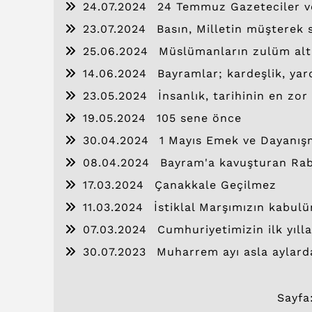
24.07.2024
24 Temmuz Gazeteciler v
23.07.2024
Basın, Milletin müşterek s
25.06.2024
Müslümanların zulüm altı
14.06.2024
Bayramlar; kardeşlik, ya
23.05.2024
İnsanlık, tarihinin en zor
19.05.2024
105 sene önce
30.04.2024
1 Mayıs Emek ve Dayanı
08.04.2024
Bayram'a kavuşturan Rab
17.03.2024
Çanakkale Geçilmez
11.03.2024
İstiklal Marşımızın kabul
07.03.2024
Cumhuriyetimizin ilk yılla
elde etmiştir.
30.07.2023
Muharrem ayı asla aylard
Sayfa