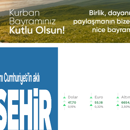
Dolar
Euro
Altı
47,70
55,18
6654
0,15%
0,32%
2,50