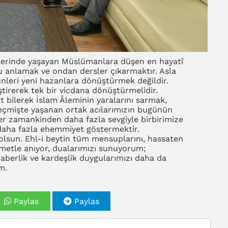
iklerinde yaşayan Müslümanlara düşen en hayatî
ru anlamak ve ondan dersler çıkarmaktır. Asla
ünleri yeni hazanlara dönüştürmek değildir.
ştirerek tek bir vicdana dönüştürmelidir.
t bilerek İslam Âleminin yaralarını sarmak,
geçmişte yaşanan ortak acılarımızın bugünün
er zamankinden daha fazla sevgiyle birbirimize
 daha fazla ehemmiyet göstermektir.
lsun. Ehl-i beytin tüm mensuplarını, hassaten
hmetle anıyor, dualarımızı sunuyorum;
aberlik ve kardeşlik duygularımızı daha da
m.
Paylas
Paylas