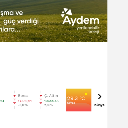
n
Borsa
Ç. Altın
29.3 ºC
,24
17589,91
10644,48
Sivas
Künye
%
-0,08%
2,09%