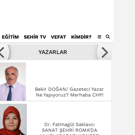
EĞİTİM
SEHİR TV
VEFAT
KIMDIR?
Avukat Mustafa Tamer
Kötülükler ve kötüler karşısında
YAZARLAR
yenilmek,
Bekir DOĞAN/ Gazeteci Yazar
Ne Yapıyoruz? Merhaba CHP!
Dr. Fatmagül Saklavcı
SANAT ŞEHRİ ROMA’DA