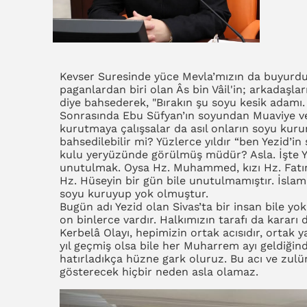
Kevser Suresinde yüce Mevla’mızın da buyurduğu
paganlardan biri olan Âs bin Vâil'in; arkadaşl
diye bahsederek, "Bırakın şu soyu kesik adamı
Sonrasında Ebu Süfyan’ın soyundan Muaviye v
kurutmaya çalışsalar da asıl onların soyu kur
bahsedilebilir mi? Yüzlerce yıldır “ben Yezid’i
kulu yeryüzünde görülmüş müdür? Asla. İşte Y
unutulmak. Oysa Hz. Muhammed, kızı Hz. Fatım
Hz. Hüseyin bir gün bile unutulmamıştır. İslam
soyu kuruyup yok olmuştur.
Bugün adı Yezid olan Sivas’ta bir insan bile yo
on binlerce vardır. Halkımızın tarafı da kararı 
Kerbelâ Olayı, hepimizin ortak acısıdır, ortak 
yıl geçmiş olsa bile her Muharrem ayı geldiğin
hatırladıkça hüzne gark oluruz. Bu acı ve zul
gösterecek hiçbir neden asla olamaz.