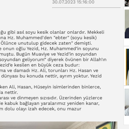
30.07.2023 15:16:00
 gibi asıl soyu kesik olanlar onlardır. Mekkeli
arına Hz. Muhammed'den "ebter" (soyu kesik)
. Ölünce unutulup gidecek zaten" demişti.
e onun oğlu Yezid, Hz. Muhammed’in soyunu
umuştu. Bugün Muaviye ve Yezid’in soyundan
n soyundan geliyorum” diyerek övünen bir Allah’ın
ezid’e kesilen en büyük ceza budur:
a ve damadı Hz. Ali, torunları Hz. Hasan ve
 dünyası bu konuda nettir, ayrım yoktur. Yezid
kken Ali, Hasan, Hüseyin isimlerinden binlerce,
da nettir.
yarası ve dinmeyen sızısıdır. Üzerinden yüzlerce
de kabuk bağlayan yaralarımız yeniden kanar,
üm dolu olayı izah edecek, onu mazur