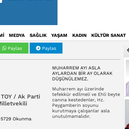
Mİ
MEDYA
SAĞLIK
YAŞAM
KADIN
KÜLTÜR SANAT
Paylas
Paylas
MUHARREM AYI ASLA
AYLARDAN BIR AY OLARAK
DÜŞÜNÜLEMEZ.
Muharrem ayı üzerinde
tefekkür edilmeli ve Ehli beyte
TOY / Ak Parti
canına kestedenler, Hz.
illetvekili
Peygamberin soyunu
kurutmaya çalışanlar asla
unutulmamalıdır.
5729 Okunma