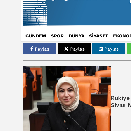
GÜNDEM
SPOR
DÜNYA
SİYASET
EKONO
Paylas
Paylas
Paylas
Rukiye 
Sivas M