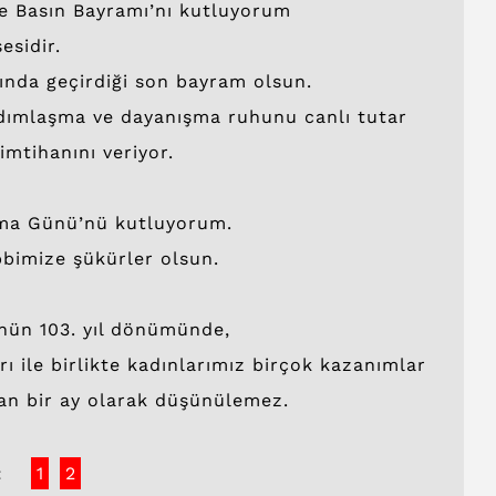
e Basın Bayramı’nı kutluyorum
esidir.
nda geçirdiği son bayram olsun.
rdımlaşma ve dayanışma ruhunu canlı tutar
 imtihanını veriyor.
şma Günü’nü kutluyorum.
bimize şükürler olsun.
ünün 103. yıl dönümünde,
rı ile birlikte kadınlarımız birçok kazanımlar
an bir ay olarak düşünülemez.
:
1
2