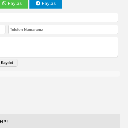
Paylas
Paylas
Kaydet
HP!