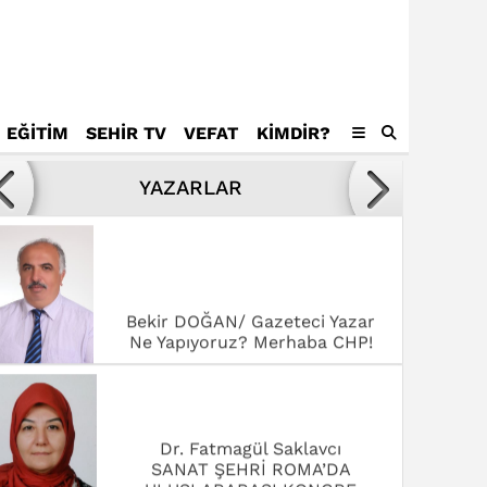
EĞİTİM
SEHİR TV
VEFAT
KIMDIR?
Avukat Mustafa Tamer
Kötülükler ve kötüler karşısında
YAZARLAR
yenilmek,
Bekir DOĞAN/ Gazeteci Yazar
Ne Yapıyoruz? Merhaba CHP!
Dr. Fatmagül Saklavcı
SANAT ŞEHRİ ROMA’DA