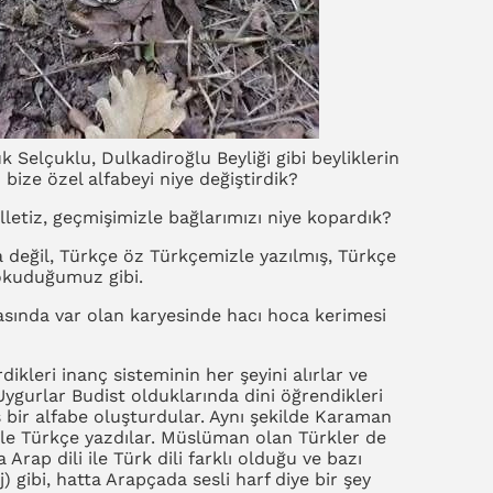
 Selçuklu, Dulkadiroğlu Beyliği gibi beyliklerin
 bize özel alfabeyi niye değiştirdik?
illetiz, geçmişimizle bağlarımızı niye kopardık?
 değil, Türkçe öz Türkçemizle yazılmış, Türkçe
 okuduğumuz gibi.
asında var olan karyesinde hacı hoca kerimesi
ikleri inanç sisteminin her şeyini alırlar ve
 Uygurlar Budist olduklarında dini öğrendikleri
s bir alfabe oluşturdular. Aynı şekilde Karaman
yle Türkçe yazdılar. Müslüman olan Türkler de
 Arap dili ile Türk dili farklı olduğu ve bazı
j) gibi, hatta Arapçada sesli harf diye bir şey