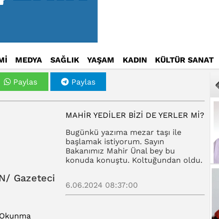
Mİ
MEDYA
SAĞLIK
YAŞAM
KADIN
KÜLTÜR SANAT
Paylas
Paylas
MAHIR YEDILER BIZI DE YERLER MI?
Bugünkü yazıma mezar taşı ile
başlamak istiyorum. Sayın
Bakanımız Mahir Ünal bey bu
konuda konuştu. Koltuğundan oldu.
N/ Gazeteci
6.06.2024 08:37:00
 Okunma