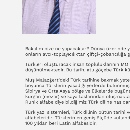
Bakalım bize ne yapacaklar? Dünya üzerinde ya
onların avcı-toplayıcılıktan çiftçi-çobancılığa 
Türkleri oluşturacak insan topluluklarının MÖ 6
düşünülmektedir. Bu tarih, atlı göçebe Türk kül
Muş Malazğert'deki Türk tarihine bakmak yeteli 
boyunca Türklerin yaşadığı yerlerde bulunmuş 
Sibirya ve Orta Asya bölge ve ülkelerde bugün
kurgan (mezar) ve kaya taşlarından oluşmaktadı
Runik alfabe diye bildiğimiz Türk diline has dam
Türk yazı sistemleri, Türk dilinin bütün tarihî
alfabeleridir. Türklerin en geniş ölçüde kulland
100 yıldan beri Latin alfabesidir.