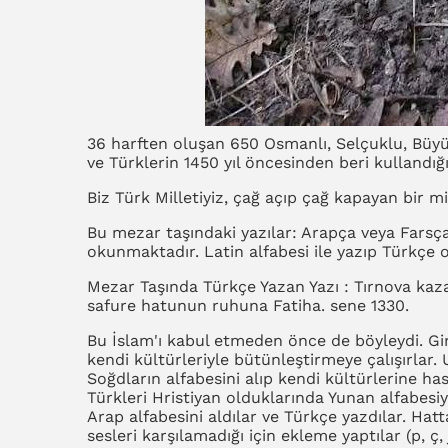
36 harften oluşan 650 Osmanlı, Selçuklu, Büyük
ve Türklerin 1450 yıl öncesinden beri kullandığı
Biz Türk Milletiyiz, çağ açıp çağ kapayan bir m
Bu mezar taşındaki yazılar: Arapça veya Farsça
okunmaktadır. Latin alfabesi ile yazıp Türkçe
Mezar Taşında Türkçe Yazan Yazı : Tırnova kaz
safure hatunun ruhuna Fatiha. sene 1330.
Bu İslam'ı kabul etmeden önce de böyleydi. Gird
kendi kültürleriyle bütünleştirmeye çalışırlar.
Soğdların alfabesini alıp kendi kültürlerine ha
Türkleri Hristiyan olduklarında Yunan alfabesi
Arap alfabesini aldılar ve Türkçe yazdılar. Hatta
sesleri karşılamadığı için ekleme yaptılar (p, ç, 