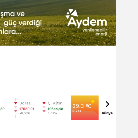
n
Borsa
Ç. Altın
29.3 ºC
,89
17589,91
10644,48
Sivas
Künye
%
-0,08%
2,09%