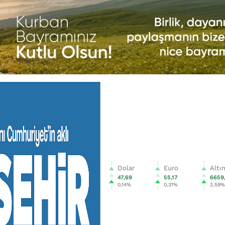
Dolar
Euro
Altı
47,69
55,17
6659
0,14%
0,31%
2,59