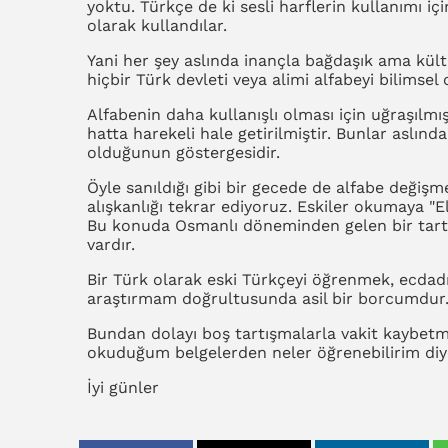
yoktu. Türkçe de ki sesli harflerin kullanımı için
olarak kullandılar.
Yani her şey aslında inançla bağdaşık ama kültü
hiçbir Türk devleti veya alimi alfabeyi bilimsel
Alfabenin daha kullanışlı olması için uğraşılmış
hatta harekeli hale getirilmiştir. Bunlar aslın
olduğunun göstergesidir.
Öyle sanıldığı gibi bir gecede de alfabe değişme
alışkanlığı tekrar ediyoruz. Eskiler okumaya "El
Bu konuda Osmanlı döneminden gelen bir tartış
vardır.
Bir Türk olarak eski Türkçeyi öğrenmek, ecdadı
araştırmam doğrultusunda asil bir borcumdur
Bundan dolayı boş tartışmalarla vakit kaybetm
okuduğum belgelerden neler öğrenebilirim di
İyi günler