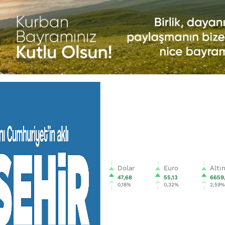
Dolar
Euro
Altı
47,68
55,13
6659
0,18%
0,32%
2,59