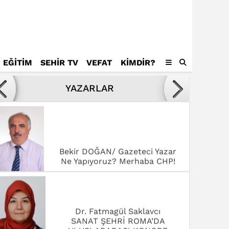
EĞİTİM
SEHİR TV
VEFAT
KIMDIR?
Avukat Mustafa Tamer
Kötülükler ve kötüler karşısında
YAZARLAR
yenilmek,
Bekir DOĞAN/ Gazeteci Yazar
Ne Yapıyoruz? Merhaba CHP!
Dr. Fatmagül Saklavcı
SANAT ŞEHRİ ROMA’DA