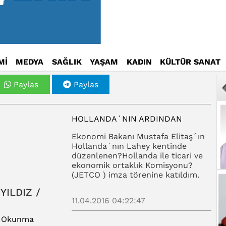
Mİ
MEDYA
SAĞLIK
YAŞAM
KADIN
KÜLTÜR SANAT
Paylas
Paylas
HOLLANDA´NIN ARDINDAN
Ekonomi Bakanı Mustafa Elitaş´ın
Hollanda´nın Lahey kentinde
düzenlenen?Hollanda ile ticari ve
ekonomik ortaklık Komisyonu?
(JETCO ) imza törenine katıldım.
 YILDIZ /
11.04.2016 04:22:47
1 Okunma