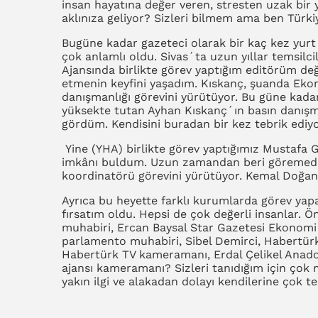
insan hayatına değer veren, stresten uzak bir 
aklınıza geliyor? Sizleri bilmem ama ben Türk
Bugüne kadar gazeteci olarak bir kaç kez yurt 
çok anlamlı oldu. Sivas´ta uzun yıllar temsilc
Ajansında birlikte görev yaptığım editörüm değe
etmenin keyfini yaşadım. Kıskanç, şuanda Eko
danışmanlığı görevini yürütüyor. Bu güne kadar
yüksekte tutan Ayhan Kıskanç´ın basın danışman
gördüm. Kendisini buradan bir kez tebrik ediy
Yine (YHA) birlikte görev yaptığımız Mustaf
imkânı buldum. Uzun zamandan beri göremedi
koordinatörü görevini yürütüyor. Kemal Doğa
Ayrıca bu heyette farklı kurumlarda görev yap
fırsatım oldu. Hepsi de çok değerli insanlar. 
muhabiri, Ercan Baysal Star Gazetesi Ekonomi 
parlamento muhabiri, Sibel Demirci, Habertü
Habertürk TV kameramanı, Erdal Çelikel Anado
ajansı kameramanı? Sizleri tanıdığım için çok
yakın ilgi ve alakadan dolayı kendilerine çok