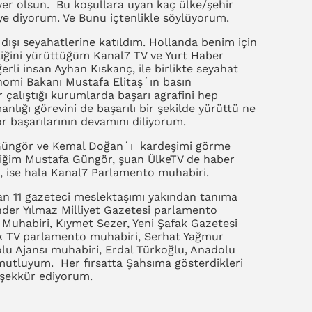
yer olsun. Bu koşullara uyan kaç ülke/şehir
iye diyorum. Ve Bunu içtenlikle söylüyorum.
dışı seyahatlerine katıldım. Hollanda benim için
iliğini yürüttüğüm Kanal7 TV ve Yurt Haber
rli insan Ayhan Kıskanç, ile birlikte seyahat
nomi Bakanı Mustafa Elitaş´ın basın
 çalıştığı kurumlarda başarı agrafini hep
lığı görevini de başarılı bir şekilde yürüttü ne
or başarılarının devamını diliyorum.
a Güngör ve Kemal Doğan´ı kardeşimi görme
ğim Mustafa Güngör, şuan ÜlkeTV de haber
n, ise hala Kanal7 Parlamento muhabiri.
an 11 gazeteci meslektaşımı yakından tanıma
Önder Yılmaz Milliyet Gazetesi parlamento
Muhabiri, Kıymet Sezer, Yeni Şafak Gazetesi
rk TV parlamento muhabiri, Serhat Yağmur
lu Ajansı muhabiri, Erdal Türkoğlu, Anadolu
 mutluyum. Her fırsatta Şahsıma gösterdikleri
 teşekkür ediyorum.