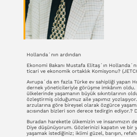
Hollanda´nın ardından
Ekonomi Bakanı Mustafa Elitaş´ın Hollanda´n
ticari ve ekonomik ortaklık Komisyonu? (JETCO
Avrupa´da en fazla Türke ev sahipliği yapan H
dernek yöneticileriyle görüşme imkânım oldu. 
ülkelerinde yaşamanın büyük sıkıntılarının oldu
özleştirmiş olduğumuz aile yapımız yozlaşıyor. 
arzularına göre bireysel olarak özgürce yaşam
acısından bizleri son derece tedirgin ediyor.? D
Buradan hareketle ülkemizin ve insanımızın değ
Diye düşünüyorum. Gözlerinizi kapatın ve bir 
yaşamak istediğiniz; iklimi güzel, barışın, ref