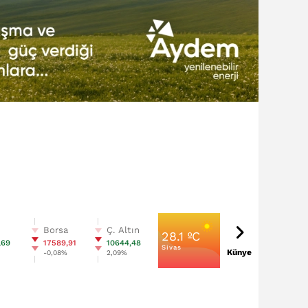
n
Borsa
Ç. Altın
28.1 ºC
,69
17589,91
10644,48
Sivas
Künye
%
-0,08%
2,09%