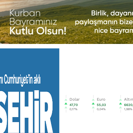
Dolar
Euro
Altı
47,70
55,03
6620
0,17%
0,04%
1,98%