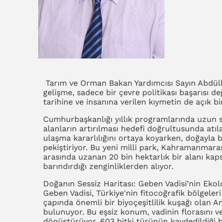
Tarım ve Orman Bakan Yardımcısı Sayın Abdül
gelişme, sadece bir çevre politikası başarısı 
tarihine ve insanına verilen kıymetin de açık bi
Cumhurbaşkanlığı yıllık programlarında uzun s
alanların artırılması hedefi doğrultusunda atı
ulaşma kararlılığını ortaya koyarken, doğayla 
pekiştiriyor. Bu yeni milli park, Kahramanmaraş
arasında uzanan 20 bin hektarlık bir alanı kap
barındırdığı zenginliklerden alıyor.
Doğanın Sessiz Haritası: Geben Vadisi’nin Ekolo
Geben Vadisi, Türkiye'nin fitocoğrafik bölgeler
çapında önemli bir biyoçeşitlilik kuşağı olan 
bulunuyor. Bu eşsiz konum, vadinin florasını 
dönüştürüyor. 603 bitki türünün kaydedildiği 