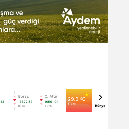
n
Borsa
Ç. Altın
29.3 ºC
,43
17622,53
10561,04
Sivas
Künye
0,11%
1,31%