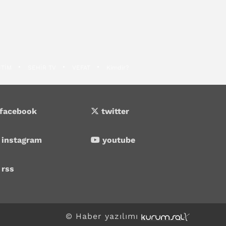
İTİM
SEHİR TV
VEFAT
Kimdir?
facebook
twitter
instagram
youtube
rss
© Haber yazılımı