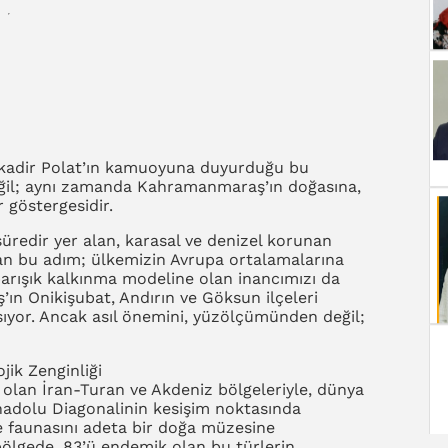
kadir Polat’ın kamuoyuna duyurduğu bu
değil; aynı zamanda Kahramanmaraş’ın doğasına,
r göstergesidir.
üredir yer alan, karasal ve denizel korunan
lan bu adım; ülkemizin Avrupa ortalamalarına
barışık kalkınma modeline olan inancımızı da
’ın Onikişubat, Andırın ve Göksun ilçeleri
sıyor. Ancak asıl önemini, yüzölçümünden değil;
jik Zenginliği
i olan İran-Turan ve Akdeniz bölgeleriyle, dünya
Anadolu Diagonalinin kesişim noktasında
ve faunasını adeta bir doğa müzesine
bölgede, 83’ü endemik olan bu türlerin