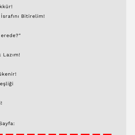
kkür!
rafını Bitirelim!
Nerede?"
k Lazım!
ükenir!
eşliği
!
Sayfa: