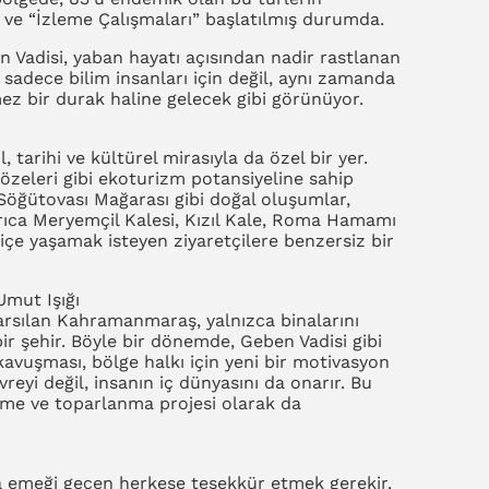
ve “İzleme Çalışmaları” başlatılmış durumda.
n Vadisi, yaban hayatı açısından nadir rastlanan
yle sadece bilim insanları için değil, aynı zamanda
mez bir durak haline gelecek gibi görünüyor.
, tarihi ve kültürel mirasıyla da özel bir yer.
Gözeleri gibi ekoturizm potansiyeline sahip
Söğütovası Mağarası gibi doğal oluşumlar,
 Ayrıca Meryemçil Kalesi, Kızıl Kale, Roma Hamamı
ç içe yaşamak isteyen ziyaretçilere benzersiz bir
Umut Işığı
rsılan Kahramanmaraş, yalnızca binalarını
ir şehir. Böyle bir dönemde, Geben Vadisi gibi
 kavuşması, bölge halkı için yeni bir motivasyon
reyi değil, insanın iç dünyasını da onarır. Bu
eşme ve toparlanma projesi olarak da
 emeği geçen herkese teşekkür etmek gerekir.