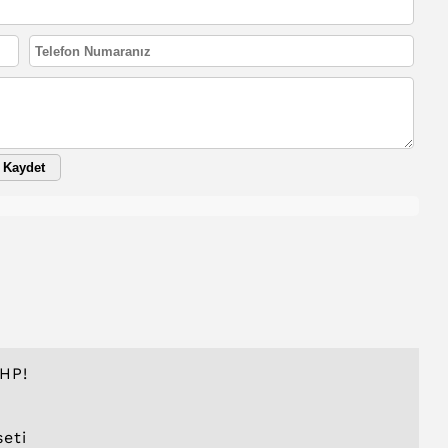
Kaydet
HP!
seti