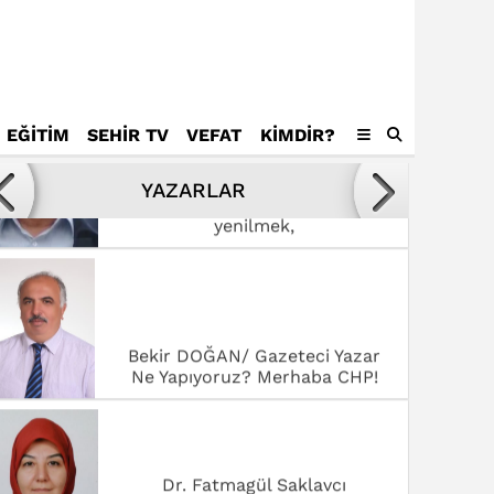
EĞİTİM
SEHİR TV
VEFAT
KIMDIR?
Avukat Mustafa Tamer
Kötülükler ve kötüler karşısında
YAZARLAR
yenilmek,
Bekir DOĞAN/ Gazeteci Yazar
Ne Yapıyoruz? Merhaba CHP!
Dr. Fatmagül Saklavcı
SANAT ŞEHRİ ROMA’DA