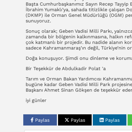
Başta Cumhurbaşkanımız Sayın Recep Tayyip E
İbrahim Yumaklı’ya, sahada titizlikle çalışan 
(DKMP) ile Orman Genel Müdürlüğü (OGM) pers
sunuyoruz.
Sonuç olarak; Geben Vadisi Milli Parkı, yalnızc
zamanda bir bölgenin kalkınmasına, halkın ref
çok katmanlı bir projedir. Bu nadide alanın ko
sadece Kahramanmaraş’ın değil, Türkiye’nin o
Doğa konuşuyor. Şimdi onu dinleme ve koruma
Bir Teşekkür de Abdulkadir Polat 'a
Tarım ve Orman Bakan Yardımcısı Kahramanmar
bugüne kadar Geben Vadisi Milli Park projesine
Başkanı Ahmet Sinan Gökşen de teşekkür eder
iyi günler
Paylas
Paylas
Paylas