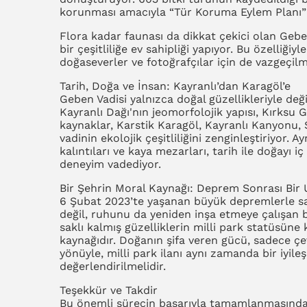
korunması amacıyla “Tür Koruma Eylem Planı” 
Flora kadar faunası da dikkat çekici olan Gebe
bir çeşitliliğe ev sahipliği yapıyor. Bu özelliği
doğaseverler ve fotoğrafçılar için de vazgeçil
Tarih, Doğa ve İnsan: Kayranlı’dan Karagöl’e
Geben Vadisi yalnızca doğal güzellikleriyle değil
Kayranlı Dağı'nın jeomorfolojik yapısı, Kırksu 
kaynaklar, Karstik Karagöl, Kayranlı Kanyonu, 
vadinin ekolojik çeşitliliğini zenginleştiriyor.
kalıntıları ve kaya mezarları, tarih ile doğayı i
deneyim vadediyor.
Bir Şehrin Moral Kaynağı: Deprem Sonrası Bir 
6 Şubat 2023’te yaşanan büyük depremlerle sa
değil, ruhunu da yeniden inşa etmeye çalışan b
saklı kalmış güzelliklerin milli park statüsüne
kaynağıdır. Doğanın şifa veren gücü, sadece çev
yönüyle, milli park ilanı aynı zamanda bir iyil
değerlendirilmelidir.
Teşekkür ve Takdir
Bu önemli sürecin başarıyla tamamlanmasında