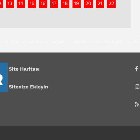
2
13
14
15
16
17
18
19
20
21
22
MEDYA
SAĞLIK
YAŞAM
KADIN
KÜLTÜR SANAT
EĞ
Site Haritası
Sitenize Ekleyin