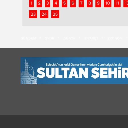
1
2
3
4
5
6
7
8
9
10
11
1
23
24
25
GÜNDEM
SPOR
DÜNYA
SİYASET
EKONOMİ