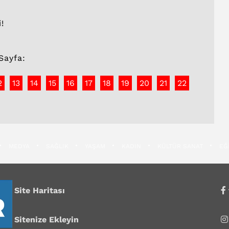
!
Sayfa:
2
13
14
15
16
17
18
19
20
21
22
MEDYA
SAĞLIK
YAŞAM
KADIN
KÜLTÜR SANAT
EĞ
Site Haritası
Sitenize Ekleyin