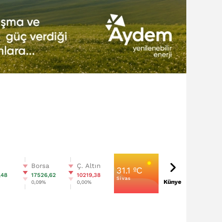
n
Borsa
Ç. Altın
31.1 ºC
,48
17526,62
10219,38
Sivas
Künye
%
0,09%
0,00%