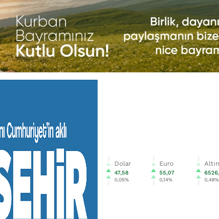
Dolar
Euro
Altı
47,58
55,07
6526
0,05%
0,14%
0,48