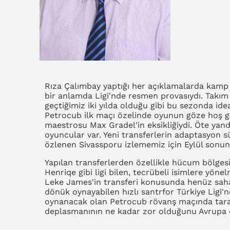
Rıza Çalımbay yaptığı her açıklamalarda kamp 
bir anlamda Ligi'nde resmen provasıydı. Takı
geçtiğimiz iki yılda olduğu gibi bu sezonda ide
Petrocub ilk maçı özelinde oyunun göze hoş ge
maestrosu Max Gradel'in eksikliğiydi. Öte yan
oyuncular var. Yeni transferlerin adaptasyon s
özlenen Sivassporu izlememiz için Eylül sonun
Yapılan transferlerden özellikle hücum bölgesin
Henriqe gibi ligi bilen, tecrübeli isimlere yö
Leke James'in transferi konusunda henüz sahad
dönük oynayabilen hızlı santrfor Türkiye Ligi'n
oynanacak olan Petrocub rövanş maçında taraf
deplasmanının ne kadar zor olduğunu Avrupa d