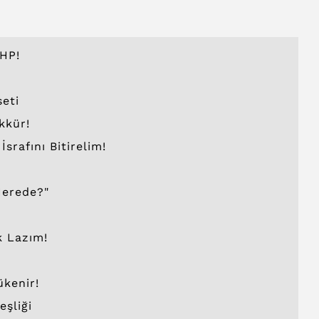
HP!
seti
kkür!
rafını Bitirelim!
Nerede?"
k Lazım!
ükenir!
eşliği