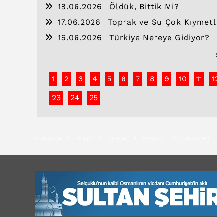
18.06.2026
Öldük, Bittik Mi?
17.06.2026
Toprak ve Su Çok Kıymetli
16.06.2026
Türkiye Nereye Gidiyor?
1
2
3
4
5
6
7
8
9
10
11
1
23
24
25
GÜNDEM
SPOR
DÜNYA
SİYASET
EKONOMİ