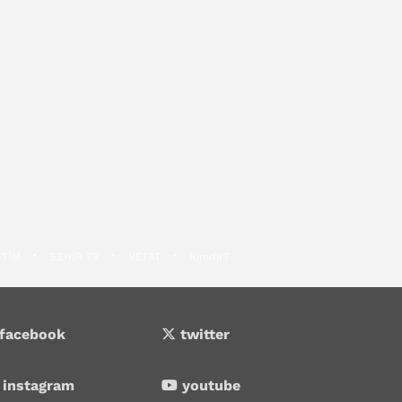
İTİM
SEHİR TV
VEFAT
Kimdir?
facebook
twitter
instagram
youtube