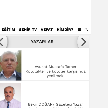
EĞİTİM
SEHİR TV
VEFAT
KIMDIR?
Avukat Mustafa Tamer
Kötülükler ve kötüler karşısında
YAZARLAR
yenilmek,
Bekir DOĞAN/ Gazeteci Yazar
Ne Yapıyoruz? Merhaba CHP!
Dr. Fatmagül Saklavcı
SANAT ŞEHRİ ROMA’DA