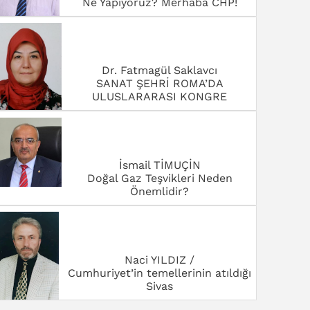
ULUSLARARASI KONGRE
İsmail TİMUÇİN
Doğal Gaz Teşvikleri Neden
Önemlidir?
Naci YILDIZ /
Cumhuriyet’in temellerinin atıldığı
Sivas
Orhan ARSLAN /Eğitimci -Yazar
BAYRAM YARDIM SEFERBERLİĞİ