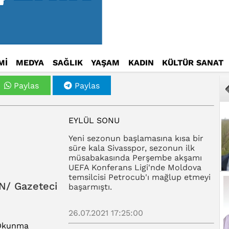
Mİ
MEDYA
SAĞLIK
YAŞAM
KADIN
KÜLTÜR SANAT
Paylas
Paylas
EYLÜL SONU
Yeni sezonun başlamasına kısa bir
süre kala Sivasspor, sezonun ilk
müsabakasında Perşembe akşamı
UEFA Konferans Ligi'nde Moldova
temsilcisi Petrocub'ı mağlup etmeyi
N/ Gazeteci
başarmıştı.
26.07.2021 17:25:00
Okunma