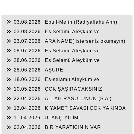
03.08.2026
Ebu’l-Melih (Radiyallahu Anh)
şöyle dedi:
03.08.2026
Es Selamü Aleyküm ve
Rahmetullahi ve Berakatuh...
23.07.2026
ARA NAME( isterseniz okumayın)
08.07.2026
Es Selamü Aleyküm ve
Rahmetullahi ve Berakatuh.
28.06.2026
Es Selamü Aleyküm ve
Rahmetullahi ve Berakatüh...
28.06.2026
AŞURE
18.06.2026
Es-selamu Aleyküm ve
Rahmetullahi ve Berakatüh.
10.05.2026
ÇOK ŞAŞIRACAKSINIZ
22.04.2026
ALLAH RASÜLÜNÜN (S A )
CEPHEDE
13.04.2026
KIYAMET SAVAŞI ÇOK YAKINDA
11.04.2026
UTANÇ YİTİMİ
02.04.2026
BİR YARATICININ VAR
OLDUĞUNA YÜREKTEN İNANDIM.