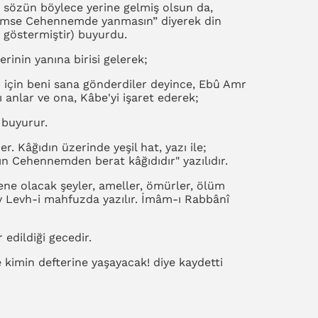
 sözün böylece yerine gelmiş olsun da,
mse Cehennemde yanmasın” diyerek din
 göstermiştir) buyurdu.
inin yanına birisi gelerek;
 için beni sana gönderdiler deyince, Ebû Amr
ı anlar ve ona, Kâbe'yi işaret ederek;
 buyurur.
r. Kâğıdın üzerinde yeşil hat, yazı ile;
ın Cehennemden berat kâğıdıdır" yazılıdır.
ene olacak şeyler, ameller, ömürler, ölüm
ey Levh-i mahfuzda yazılır. İmâm-ı Rabbânî
 edildiği gecedir.
e kimin defterine yaşayacak! diye kaydetti