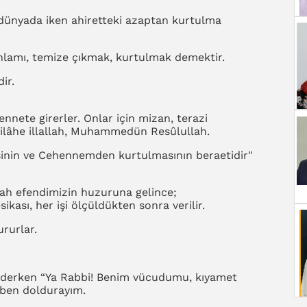
 dünyada iken ahiretteki azaptan kurtulma
nlamı, temize çıkmak, kurtulmak demektir.
ir.
nete girerler. Onlar için mizan, terazi
 ilâhe illallah, Muhammedün Resûlullah.
esinin ve Cehennemden kurtulmasının beraetidir"
lah efendimizin huzuruna gelince;
kası, her işi ölçüldükten sonra verilir.
ururlar.
a ederken “Ya Rabbi! Benim vücudumu, kıyamet
 ben doldurayım.