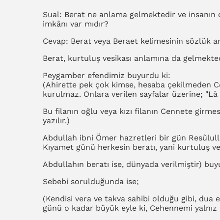
Sual: Berat ne anlama gelmektedir ve insanın
imkânı var mıdır?
Cevap: Berat veya Beraet kelimesinin sözlük a
Berat, kurtuluş vesikası anlamına da gelmekted
Peygamber efendimiz buyurdu ki:
(Ahirette pek çok kimse, hesaba çekilmeden Cen
kurulmaz. Onlara verilen sayfalar üzerine; "Lâ
Bu filanın oğlu veya kızı filanın Cennete girm
yazılır.)
Abdullah ibni Ömer hazretleri bir gün Resûlul
Kıyamet günü herkesin beratı, yani kurtuluş vesi
Abdullahın beratı ise, dünyada verilmiştir) buy
Sebebi sorulduğunda ise;
(Kendisi vera ve takva sahibi olduğu gibi, du
günü o kadar büyük eyle ki, Cehennemi yalnız