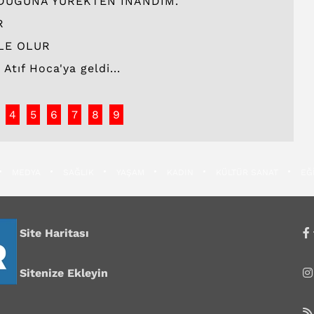
LDUĞUNA YÜREKTEN İNANDIM.
R
LE OLUR
Atıf Hoca'ya geldi...
4
5
6
7
8
9
MEDYA
SAĞLIK
YAŞAM
KADIN
KÜLTÜR SANAT
EĞ
Site Haritası
Sitenize Ekleyin