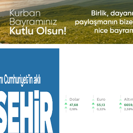
Dolar
Euro
Altı
47,68
55,13
6659
0,18%
0,32%
2,59