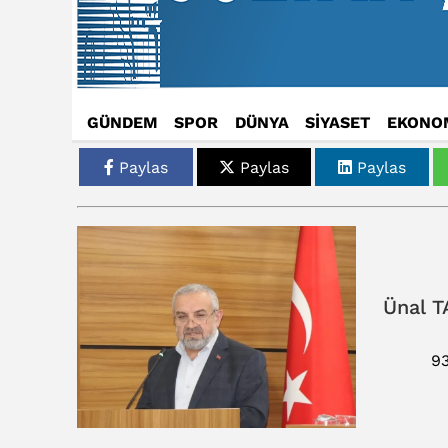
GÜNDEM
SPOR
DÜNYA
SİYASET
EKONO
Paylas
Paylas
Paylas
Ünal T
9