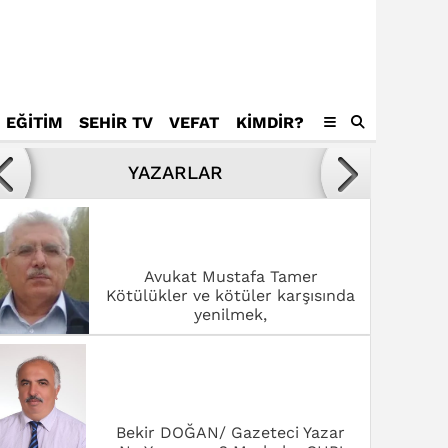
EĞİTİM
SEHİR TV
VEFAT
KIMDIR?
Avukat Mustafa Tamer
Kötülükler ve kötüler karşısında
YAZARLAR
yenilmek,
Bekir DOĞAN/ Gazeteci Yazar
Ne Yapıyoruz? Merhaba CHP!
Dr. Fatmagül Saklavcı
SANAT ŞEHRİ ROMA’DA