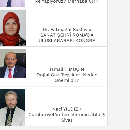
ULUSLARARASI KONGRE
İsmail TİMUÇİN
Doğal Gaz Teşvikleri Neden
Önemlidir?
Naci YILDIZ /
Cumhuriyet’in temellerinin atıldığı
Sivas
Orhan ARSLAN /Eğitimci -Yazar
BAYRAM YARDIM SEFERBERLİĞİ