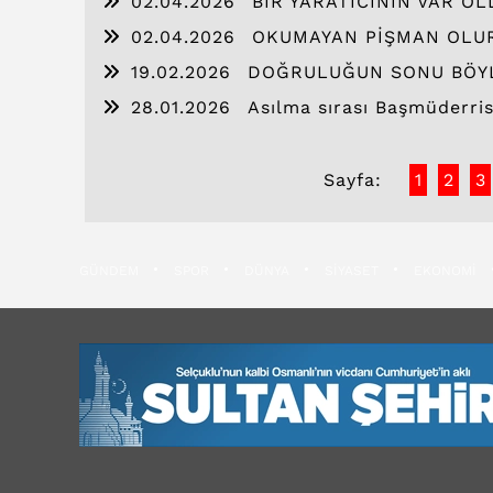
02.04.2026
BİR YARATICININ VAR O
02.04.2026
OKUMAYAN PİŞMAN OLU
19.02.2026
DOĞRULUĞUN SONU BÖY
28.01.2026
Asılma sırası Başmüderris 
Sayfa:
1
2
3
GÜNDEM
SPOR
DÜNYA
SİYASET
EKONOMİ