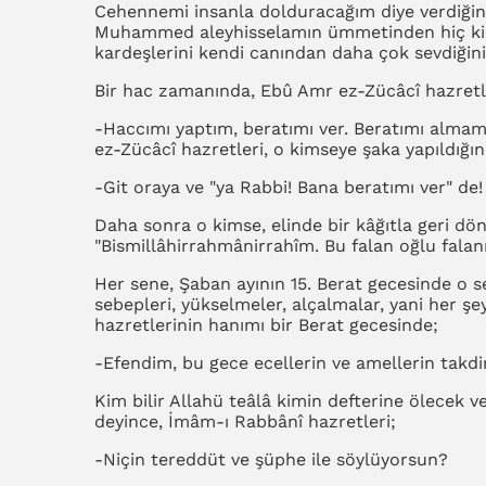
Cehennemi insanla dolduracağım diye verdiğin
Muhammed aleyhisselamın ümmetinden hiç ki
kardeşlerini kendi canından daha çok sevdiğini
Bir hac zamanında, Ebû Amr ez-Zücâcî hazretler
-Haccımı yaptım, beratımı ver. Beratımı almam
ez-Zücâcî hazretleri, o kimseye şaka yapıldığın
-Git oraya ve "ya Rabbi! Bana beratımı ver" de!
Daha sonra o kimse, elinde bir kâğıtla geri döne
"Bismillâhirrahmânirrahîm. Bu falan oğlu falan
Her sene, Şaban ayının 15. Berat gecesinde o s
sebepleri, yükselmeler, alçalmalar, yani her ş
hazretlerinin hanımı bir Berat gecesinde;
-Efendim, bu gece ecellerin ve amellerin takdir
Kim bilir Allahü teâlâ kimin defterine ölecek v
deyince, İmâm-ı Rabbânî hazretleri;
-Niçin tereddüt ve şüphe ile söylüyorsun?