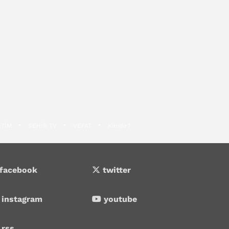
İTİM
SEHİR TV
VEFAT
Kimdir?
facebook
twitter
instagram
youtube
rss