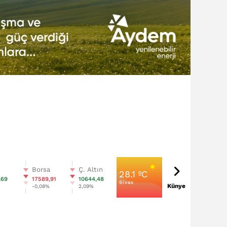
n
Borsa
Ç. Altın
28.1 ºC
,69
17589,91
10644,48
Sivas
Künye
%
-0,08%
2,09%