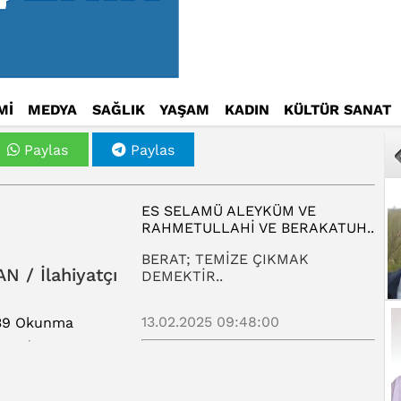
Mİ
MEDYA
SAĞLIK
YAŞAM
KADIN
KÜLTÜR SANAT
Paylas
Paylas
ES SELAMÜ ALEYKÜM VE
RAHMETULLAHI VE BERAKATUH..
BERAT; TEMİZE ÇIKMAK
AN / İlahiyatçı
DEMEKTİR..
13.02.2025 09:48:00
39 Okunma