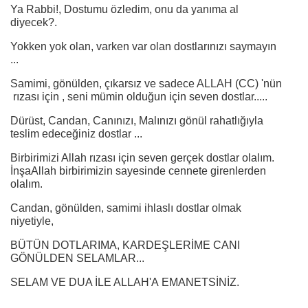
Ya Rabbi!, Dostumu özledim, onu da yanıma al
diyecek?.
Yokken yok olan, varken var olan dostlarınızı saymayın
...
Samimi, gönülden, çıkarsız ve sadece ALLAH (CC) 'nün
rızası için , seni mümin olduğun için seven dostlar.....
Dürüst, Candan, Canınızı, Malınızı gönül rahatlığıyla
teslim edeceğiniz dostlar ...
Birbirimizi Allah rızası için seven gerçek dostlar olalım.
İnşaAllah birbirimizin sayesinde cennete girenlerden
olalım.
Candan, gönülden, samimi ihlaslı dostlar olmak
niyetiyle,
BÜTÜN DOTLARIMA, KARDEŞLERİME CANI
GÖNÜLDEN SELAMLAR...
SELAM VE DUA İLE ALLAH'A EMANETSİNİZ.