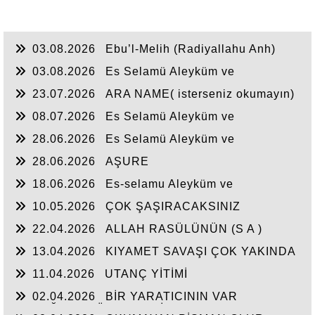
03.08.2026
Ebu’l-Melih (Radiyallahu Anh)
şöyle dedi:
03.08.2026
Es Selamü Aleyküm ve
Rahmetullahi ve Berakatuh...
23.07.2026
ARA NAME( isterseniz okumayın)
08.07.2026
Es Selamü Aleyküm ve
Rahmetullahi ve Berakatuh.
28.06.2026
Es Selamü Aleyküm ve
Rahmetullahi ve Berakatüh...
28.06.2026
AŞURE
18.06.2026
Es-selamu Aleyküm ve
Rahmetullahi ve Berakatüh.
10.05.2026
ÇOK ŞAŞIRACAKSINIZ
22.04.2026
ALLAH RASÜLÜNÜN (S A )
CEPHEDE
13.04.2026
KIYAMET SAVAŞI ÇOK YAKINDA
11.04.2026
UTANÇ YİTİMİ
02.04.2026
BİR YARATICININ VAR
OLDUĞUNA YÜREKTEN İNANDIM.