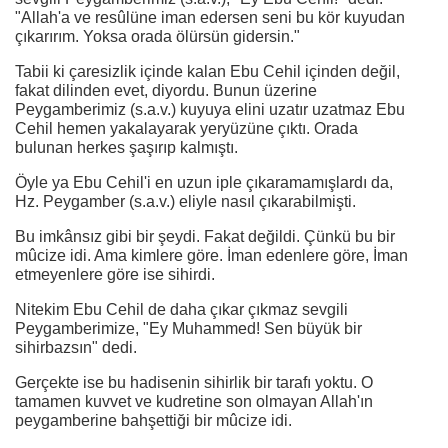
"Allah'a ve resûlüne iman edersen seni bu kör kuyudan
çıkarırım. Yoksa orada ölürsün gidersin."
Tabii ki çaresizlik içinde kalan Ebu Cehil içinden değil,
fakat dilinden evet, diyordu. Bunun üzerine
Peygamberimiz (s.a.v.) kuyuya elini uzatır uzatmaz Ebu
Cehil hemen yakalayarak yeryüzüne çıktı. Orada
bulunan herkes şaşırıp kalmıştı.
Öyle ya Ebu Cehil'i en uzun iple çıkaramamışlardı da,
Hz. Peygamber (s.a.v.) eliyle nasıl çıkarabilmişti.
Bu imkânsız gibi bir şeydi. Fakat değildi. Çünkü bu bir
mûcize idi. Ama kimlere göre. İman edenlere göre, İman
etmeyenlere göre ise sihirdi.
Nitekim Ebu Cehil de daha çıkar çıkmaz sevgili
Peygamberimize, "Ey Muhammed! Sen büyük bir
sihirbazsın" dedi.
Gerçekte ise bu hadisenin sihirlik bir tarafı yoktu. O
tamamen kuvvet ve kudretine son olmayan Allah'ın
peygamberine bahşettiği bir mûcize idi.