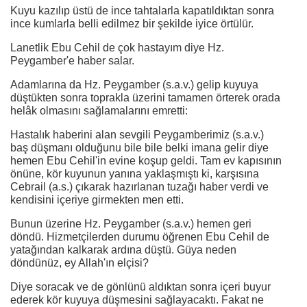
Kuyu kazılıp üstü de ince tahtalarla kapatıldıktan sonra
ince kumlarla belli edilmez bir şekilde iyice örtülür.
Lanetlik Ebu Cehil de çok hastayım diye Hz.
Peygamber'e haber salar.
Adamlarına da Hz. Peygamber (s.a.v.) gelip kuyuya
düştükten sonra toprakla üzerini tamamen örterek orada
helâk olmasını sağlamalarını emretti:
Hastalık haberini alan sevgili Peygamberimiz (s.a.v.)
baş düşmanı olduğunu bile bile belki imana gelir diye
hemen Ebu Cehil'in evine koşup geldi. Tam ev kapısının
önüne, kör kuyunun yanına yaklaşmıştı ki, karşısına
Cebrail (a.s.) çıkarak hazırlanan tuzağı haber verdi ve
kendisini içeriye girmekten men etti.
Bunun üzerine Hz. Peygamber (s.a.v.) hemen geri
döndü. Hizmetçilerden durumu öğrenen Ebu Cehil de
yatağından kalkarak ardına düştü. Güya neden
döndünüz, ey Allah'ın elçisi?
Diye soracak ve de gönlünü aldıktan sonra içeri buyur
ederek kör kuyuya düşmesini sağlayacaktı. Fakat ne