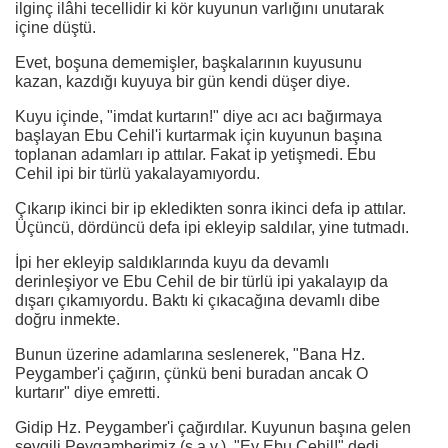
ilginç ilâhi tecellidir ki kör kuyunun varlığını unutarak
içine düştü.
Evet, boşuna dememişler, başkalarının kuyusunu
kazan, kazdığı kuyuya bir gün kendi düşer diye.
Kuyu içinde, "imdat kurtarın!" diye acı acı bağırmaya
başlayan Ebu Cehil'i kurtarmak için kuyunun başına
toplanan adamları ip attılar. Fakat ip yetişmedi. Ebu
Cehil ipi bir türlü yakalayamıyordu.
Çıkarıp ikinci bir ip ekledikten sonra ikinci defa ip attılar.
Üçüncü, dördüncü defa ipi ekleyip saldılar, yine tutmadı.
İpi her ekleyip saldıklarında kuyu da devamlı
derinleşiyor ve Ebu Cehil de bir türlü ipi yakalayıp da
dışarı çıkamıyordu. Baktı ki çıkacağına devamlı dibe
doğru inmekte.
Bunun üzerine adamlarına seslenerek, "Bana Hz.
Peygamber'i çağırın, çünkü beni buradan ancak O
kurtarır" diye emretti.
Gidip Hz. Peygamber'i çağırdılar. Kuyunun başına gelen
sevgili Peygamberimiz (s.a.v.), "Ey Ebu Cehil!" dedi.