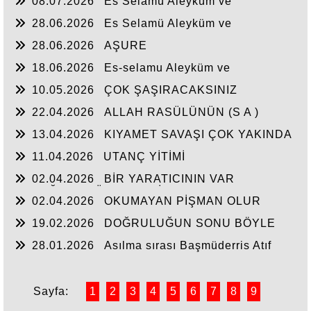
08.07.2026
Es Selamü Aleyküm ve
Rahmetullahi ve Berakatuh.
28.06.2026
Es Selamü Aleyküm ve
Rahmetullahi ve Berakatüh...
28.06.2026
AŞURE
18.06.2026
Es-selamu Aleyküm ve
Rahmetullahi ve Berakatüh.
10.05.2026
ÇOK ŞAŞIRACAKSINIZ
22.04.2026
ALLAH RASÜLÜNÜN (S A )
CEPHEDE
13.04.2026
KIYAMET SAVAŞI ÇOK YAKINDA
11.04.2026
UTANÇ YİTİMİ
02.04.2026
BİR YARATICININ VAR
OLDUĞUNA YÜREKTEN İNANDIM.
02.04.2026
OKUMAYAN PİŞMAN OLUR
19.02.2026
DOĞRULUĞUN SONU BÖYLE
OLUR
28.01.2026
Asılma sırası Başmüderris Atıf
Hoca'ya geldi...
Sayfa:
1
2
3
4
5
6
7
8
9