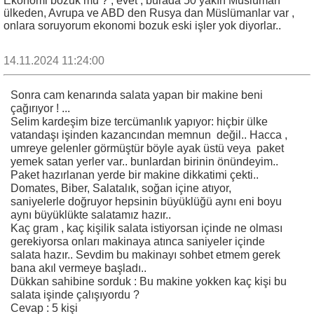
Ekonomi bozuk mu ? , evet , burada 50 yakın Müslüman
ülkeden, Avrupa ve ABD den Rusya dan Müslümanlar var ,
onlara soruyorum ekonomi bozuk eski işler yok diyorlar..
14.11.2024 11:24:00
Sonra cam kenarında salata yapan bir makine beni
çağırıyor ! ...
Selim kardeşim bize tercümanlık yapıyor: hiçbir ülke
vatandaşı işinden kazancından memnun değil.. Hacca ,
umreye gelenler görmüştür böyle ayak üstü veya paket
yemek satan yerler var.. bunlardan birinin önündeyim..
Paket hazırlanan yerde bir makine dikkatimi çekti..
Domates, Biber, Salatalık, soğan içine atıyor,
saniyelerle doğruyor hepsinin büyüklüğü aynı eni boyu
aynı büyüklükte salatamız hazır..
Kaç gram , kaç kişilik salata istiyorsan içinde ne olması
gerekiyorsa onları makinaya atınca saniyeler içinde
salata hazır.. Sevdim bu makinayı sohbet etmem gerek
bana akıl vermeye başladı..
Dükkan sahibine sorduk : Bu makine yokken kaç kişi bu
salata işinde çalışıyordu ?
Cevap : 5 kişi