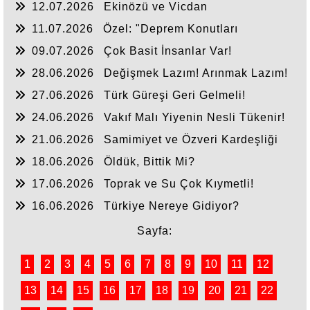
12.07.2026
Ekinözü ve Vicdan
11.07.2026
Özel: "Deprem Konutları
Nerede?"
09.07.2026
Çok Basit İnsanlar Var!
28.06.2026
Değişmek Lazım! Arınmak Lazım!
27.06.2026
Türk Güreşi Geri Gelmeli!
24.06.2026
Vakıf Malı Yiyenin Nesli Tükenir!
21.06.2026
Samimiyet ve Özveri Kardeşliği
18.06.2026
Öldük, Bittik Mi?
17.06.2026
Toprak ve Su Çok Kıymetli!
16.06.2026
Türkiye Nereye Gidiyor?
Sayfa:
1
2
3
4
5
6
7
8
9
10
11
12
13
14
15
16
17
18
19
20
21
22