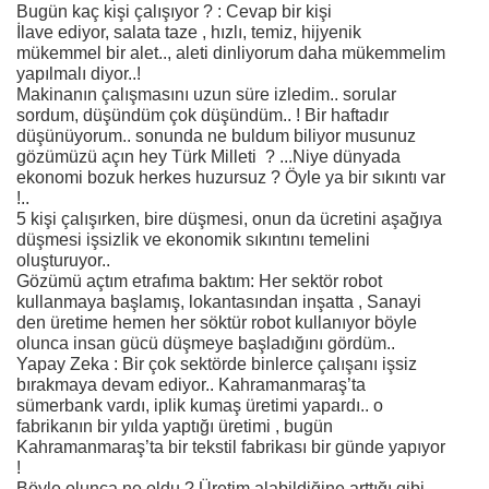
Bugün kaç kişi çalışıyor ? : Cevap bir kişi
İlave ediyor, salata taze , hızlı, temiz, hijyenik
mükemmel bir alet.., aleti dinliyorum daha mükemmelim
yapılmalı diyor..!
Makinanın çalışmasını uzun süre izledim.. sorular
sordum, düşündüm çok düşündüm.. ! Bir haftadır
düşünüyorum.. sonunda ne buldum biliyor musunuz
gözümüzü açın hey Türk Milleti ? ...Niye dünyada
ekonomi bozuk herkes huzursuz ? Öyle ya bir sıkıntı var
!..
5 kişi çalışırken, bire düşmesi, onun da ücretini aşağıya
düşmesi işsizlik ve ekonomik sıkıntını temelini
oluşturuyor..
Gözümü açtım etrafıma baktım: Her sektör robot
kullanmaya başlamış, lokantasından inşatta , Sanayi
den üretime hemen her söktür robot kullanıyor böyle
olunca insan gücü düşmeye başladığını gördüm..
Yapay Zeka : Bir çok sektörde binlerce çalışanı işsiz
bırakmaya devam ediyor.. Kahramanmaraş’ta
sümerbank vardı, iplik kumaş üretimi yapardı.. o
fabrikanın bir yılda yaptığı üretimi , bugün
Kahramanmaraş’ta bir tekstil fabrikası bir günde yapıyor
!
Böyle olunca ne oldu ? Üretim alabildiğine arttığı gibi,