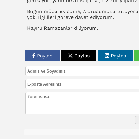
gerekiyor; yarın fırsat kaçarsa, biz zor yaparız.
Bugün mübarek cuma, 7. orucumuzu tutuyoruz. 
yok. İlgilileri göreve davet ediyorum.
Hayırlı Ramazanlar diliyorum.
Paylas
Paylas
Paylas