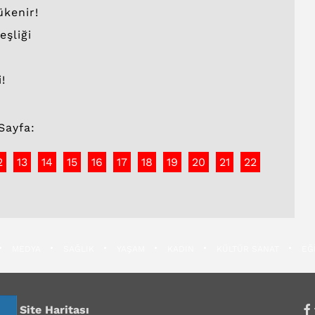
ükenir!
eşliği
!
Sayfa:
2
13
14
15
16
17
18
19
20
21
22
MEDYA
SAĞLIK
YAŞAM
KADIN
KÜLTÜR SANAT
EĞ
Site Haritası