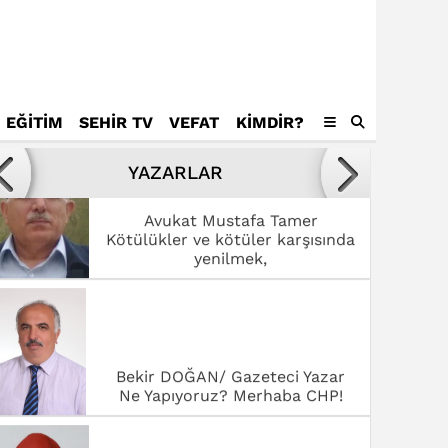
EĞİTİM
SEHİR TV
VEFAT
KIMDIR?
Avukat Mustafa Tamer
Kötülükler ve kötüler karşısında
YAZARLAR
yenilmek,
Bekir DOĞAN/ Gazeteci Yazar
Ne Yapıyoruz? Merhaba CHP!
Dr. Fatmagül Saklavcı
SANAT ŞEHRİ ROMA’DA