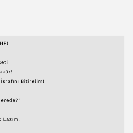
HP!
seti
kkür!
rafını Bitirelim!
Nerede?"
k Lazım!