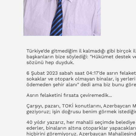
Türkiye’de gitmediğim il kalmadığı gibi birçok i
başkanların bize söylediği: "Hükümet destek v
sözünü hep duyduk.
6 Şubat 2023 sabah saat 04:17’de asrın felak
sokaklar ve otopark olmayan binalar, iş yerleri y
ödemeden şehir alanı" dedi ama biz bunu görem
Asrın felaketini fırsata çeviremedik...
Çarşıyı, pazarı, TOKİ konutlarını, Azerbaycan M
geziyoruz; işin doğrusu benim görmek istediğim
40 yıldır yazarız, her mahalli seçimde belediye
ederler, binaların altına otoparklar yapacaklar
hiçbirini göremiyoruz. Azerbaycan Mahallesind