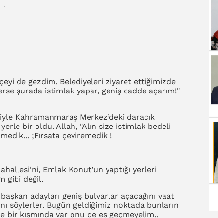
lçeyi de gezdim. Belediyeleri ziyaret ettiğimizde
erse şurada istimlak yapar, geniş cadde açarım!"
etiyle Kahramanmaraş Merkez’deki daracık
erle bir oldu. Allah, "Alın size istimlak bedeli
edik... ;Fırsata çeviremedik !
ahallesi'ni, Emlak Konut’un yaptığı yerleri
 gibi değil.
 başkan adayları geniş bulvarlar açacağını vaat
ını söylerler. Bugün geldiğimiz noktada bunların
e bir kısmında var onu de es geçmeyelim..