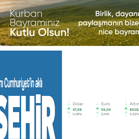
Dolar
Euro
Altı
47,59
55,04
6528
0,06%
0,14%
0,52