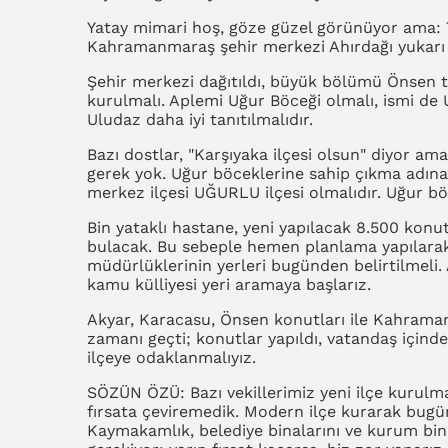
Yatay mimari hoş, göze güzel görünüyor ama: T
Kahramanmaraş şehir merkezi Ahırdağı yukarı k
Şehir merkezi dağıtıldı, büyük bölümü Önsen tar
kurulmalı. Aplemi Uğur Böceği olmalı, ismi de
Uludaz daha iyi tanıtılmalıdır.
Bazı dostlar, "Karşıyaka ilçesi olsun" diyor a
gerek yok. Uğur böceklerine sahip çıkma adın
merkez ilçesi UĞURLU ilçesi olmalıdır. Uğur bö
Bin yataklı hastane, yeni yapılacak 8.500 konu
bulacak. Bu sebeple hemen planlama yapılara
müdürlüklerinin yerleri bugünden belirtilmeli.
kamu külliyesi yeri aramaya başlarız.
Akyar, Karacasu, Önsen konutları ile Kahraman
zamanı geçti; konutlar yapıldı, vatandaş için
ilçeye odaklanmalıyız.
SÖZÜN ÖZÜ: Bazı vekillerimiz yeni ilçe kurulm
fırsata çeviremedik. Modern ilçe kurarak bugü
Kaymakamlık, belediye binalarını ve kurum bin