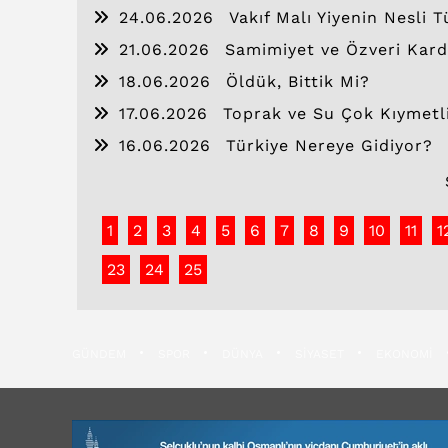
24.06.2026
Vakıf Malı Yiyenin Nesli T
21.06.2026
Samimiyet ve Özveri Kard
18.06.2026
Öldük, Bittik Mi?
17.06.2026
Toprak ve Su Çok Kıymetli
16.06.2026
Türkiye Nereye Gidiyor?
1
2
3
4
5
6
7
8
9
10
11
1
23
24
25
GÜNDEM
SPOR
DÜNYA
SİYASET
EKONOMİ