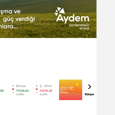
n
Borsa
Ç. Altın
31.1 ºC
,85
17526,62
10219,38
Sivas
Künye
%
0,09%
0,00%