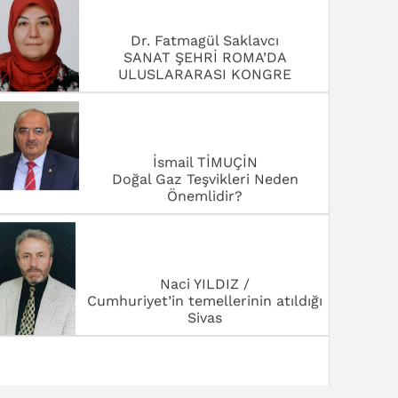
ULUSLARARASI KONGRE
İsmail TİMUÇİN
Doğal Gaz Teşvikleri Neden
Önemlidir?
Naci YILDIZ /
Cumhuriyet’in temellerinin atıldığı
Sivas
Orhan ARSLAN /Eğitimci -Yazar
BAYRAM YARDIM SEFERBERLİĞİ