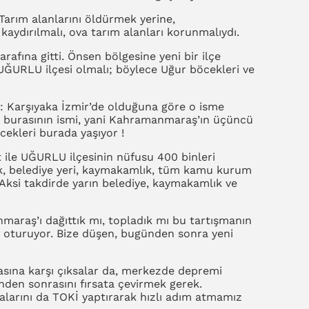
arım alanlarını öldürmek yerine,
aydırılmalı, ova tarım alanları korunmalıydı.
afına gitti. Önsen bölgesine yeni bir ilçe
 UĞURLU ilçesi olmalı; böylece Uğur böcekleri ve
ma: Karşıyaka İzmir’de olduğuna göre o isme
a burasının ismi, yani Kahramanmaraş’ın üçüncü
cekleri burada yaşıyor !
t ile UĞURLU ilçesinin nüfusu 400 binleri
k, belediye yeri, kaymakamlık, tüm kamu kurum
 Aksi takdirde yarın belediye, kaymakamlık ve
maraş’ı dağıttık mı, topladık mı bu tartışmanın
de oturuyor. Bize düşen, bugünden sonra yeni
asına karşı çıksalar da, merkezde depremi
nden sonrasını fırsata çevirmek gerek.
alarını da TOKİ yaptırarak hızlı adım atmamız