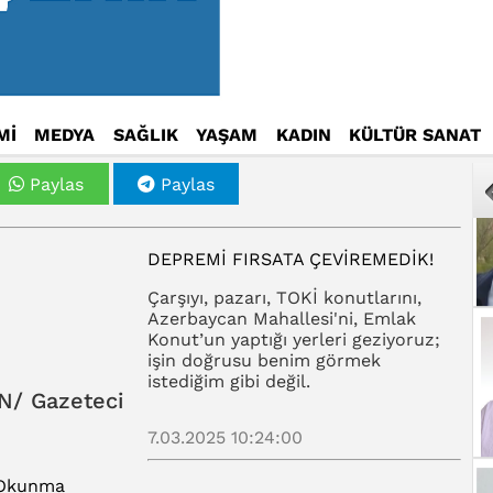
Mİ
MEDYA
SAĞLIK
YAŞAM
KADIN
KÜLTÜR SANAT
Paylas
Paylas
DEPREMI FIRSATA ÇEVIREMEDIK!
Çarşıyı, pazarı, TOKİ konutlarını,
Azerbaycan Mahallesi'ni, Emlak
Konut’un yaptığı yerleri geziyoruz;
işin doğrusu benim görmek
istediğim gibi değil.
N/ Gazeteci
7.03.2025 10:24:00
Okunma