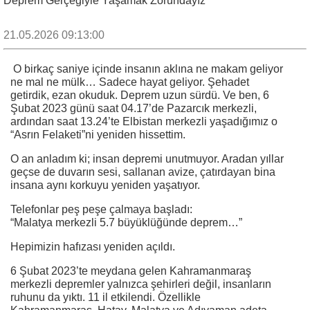
Deprem Gerçeğiyle Yaşamak Zorundayız
21.05.2026 09:13:00
O birkaç saniye içinde insanın aklına ne makam geliyor
ne mal ne mülk… Sadece hayat geliyor. Şehadet
getirdik, ezan okuduk. Deprem uzun sürdü. Ve ben, 6
Şubat 2023 günü saat 04.17’de Pazarcık merkezli,
ardından saat 13.24’te Elbistan merkezli yaşadığımız o
“Asrın Felaketi”ni yeniden hissettim.
O an anladım ki; insan depremi unutmuyor. Aradan yıllar
geçse de duvarın sesi, sallanan avize, çatırdayan bina
insana aynı korkuyu yeniden yaşatıyor.
Telefonlar peş peşe çalmaya başladı:
“Malatya merkezli 5.7 büyüklüğünde deprem…”
Hepimizin hafızası yeniden açıldı.
6 Şubat 2023’te meydana gelen Kahramanmaraş
merkezli depremler yalnızca şehirleri değil, insanların
ruhunu da yıktı. 11 il etkilendi. Özellikle