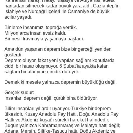
Kahramanmaraş, Hatay, Malatya ve Adıyaman adeta
haritadan silinecek kadar büyük yara aldı. Gaziantep’in
İslahiye ve Nurdağı ilçeleri ile Osmaniye de büyük
acılar yaşadı.
Binlerce insanımızı toprağa verdik.
Milyonlarca insan evsiz kaldı.
Bir nesil travmayla yaşamaya başladı.
Ama dün yaşanan deprem bize bir gerçeği yeniden
gösterdi:
Deprem oluyor, fakat yeni yapılan sağlam konutlarda
ciddi bir hasar oluşmuyor. 6 Şubat’ta ayakta kalan
sağlam binalar yine dimdik duruyor.
Demek ki mesele yalnızca depremin büyüklüğü değil.
Gerçek şudur:
İnsanları deprem değil, çürük bina öldürüyor.
Bilim insanları yıllardır uyarıyor. Türkiye bir deprem
ülkesidir. Kuzey Anadolu Fay Hattı, Doğu Anadolu Fay
Hattı ve Akdeniz kuşağı sürekli hareket halindedir.
Bugün yalnızca Kahramanmaraş ve Malatya hattı değil;
Adana, Mersin, Silifke-Taşucu hattı, Doğu Akdeniz ve