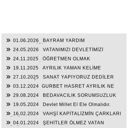
01.06.2026
BAYRAM YARDIM
SEFERBERLİĞİ
24.05.2026
VATANIMIZI DEVLETİMİZİ
SEVİYORUZ
24.11.2025
ÖĞRETMEN OLMAK
FEDAKARLIK İSTER
19.11.2025
AYRILIK YAMAN KELİME
27.10.2025
SANAT YAPIYORUZ DEDİLER
HALKIN DEĞERLERİNE SAVAŞ AÇTILAR
03.12.2024
​GURBET HASRET AYRILIK NE
ÇARE...
29.08.2024
BEDAVACILIK SORUMSUZLUK
KUL HAKKI YEMEK
19.05.2024
Devlet Millet El Ele Olmalıdır.
16.02.2024
VAHŞİ KAPİTALİZMİN ÇARKLARI
DÖNÜYOR
04.01.2024
ŞEHİTLER ÖLMEZ VATAN
BÖLÜNMEZ