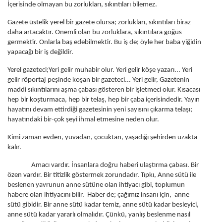
İçerisinde olmayan bu zorlukları, sıkıntıları bilemez.
Gazete üstelik yerel bir gazete olursa; zorlukları, sıkıntıları biraz
daha artacaktır. Önemli olan bu zorluklara, sıkıntılara göğüs
germektir. Onlarla baş edebilmektir. Bu iş de; öyle her baba yiğidin
yapacağı bir iş değildir.
Yerel gazeteci;Yeri gelir muhabir olur. Yeri gelir köşe yazarı... Yeri
gelir röportaj peşinde koşan bir gazeteci... Yeri gelir, Gazetenin
maddi sıkıntılarını aşma çabası gösteren bir işletmeci olur. Kısacası
hep bir koşturmaca, hep bir telaş, hep bir çaba içerisindedir. Yayın
hayatını devam ettirdiği gazetesinin yeni sayısını çıkarma telaşı;
hayatındaki bir-çok şeyi ihmal etmesine neden olur.
Kimi zaman evden, yuvadan, çocuktan, yaşadığı şehirden uzakta
kalır.
Amacı vardır. İnsanlara doğru haberi ulaştırma çabası. Bir
özen vardır. Bir titizlik göstermek zorundadır. Tıpkı, Anne sütü ile
beslenen yavrunun anne sütüne olan ihtiyacı gibi, toplumun
habere olan ihtiyacını bilir. Haber de; çağımız insanı için, anne
sütü gibidir. Bir anne sütü kadar temiz, anne sütü kadar besleyici,
anne sütü kadar yararlı olmalıdır. Çünkü, yanlış beslenme nasıl