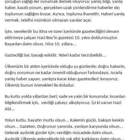
çocuğun sağlığı iler oynamak demek oluyorsa; yanlış bilgi, yanlış
haber, kasıtlı yorum, gerçekten uzak yönlendirme haberler de;
toplumun sağlığını bozar. Ayrıca, topluma ihanettir. Haberi yanlış
vermek, telafisi mümkün olmayan yaralar açar.
İşte, senelerdir bu itina ve özen içerisinde gazeteciliğini devam
ettirmeye çalışan Naci Bey'in gazetesi 10. yılını doldurmuştur.
Başarıları daim olsun. Nice 10. yıllara...
Gazteciliği ise; bayağı eskidir. Yeteri kadar tecrübelidir...
Ülkemizin bir atılım içerisinde olduğu şu günlerde; doğru haberin,
doğru yorumun ne kadar önemli olduğunun farkındayız. Israrla
yanlış haber yapan, yanlışta karar kılan gazetecileri; kınıyoruz.
Ülkemiz bunun örenekleri ile doludur.
Bu kutlu yolda yıllardan beri; sade ve yalın bir konumda; insanları
bilgilendirmek için, verdiği çabayı; alkışlıyoruz. İyi ki varsın Naci
Abi...
Yolun kutlu, hayatın mutlu olsun... Kalemin güçlü, bakışın keskin
olsun... Gazeten, Doğrunun yanında, yanlışın karşısında olsun...
Gelecek aydınlık günler için; verdiğin mücadele daim olsun.
Aydınlık Ülkemin geleceğinde,bir ışık gibi; katkıların daim olsun...