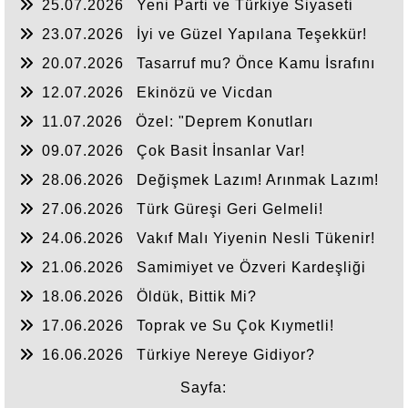
25.07.2026
Yeni Parti ve Türkiye Siyaseti
23.07.2026
İyi ve Güzel Yapılana Teşekkür!
20.07.2026
Tasarruf mu? Önce Kamu İsrafını
Bitirelim!
12.07.2026
Ekinözü ve Vicdan
11.07.2026
Özel: "Deprem Konutları
Nerede?"
09.07.2026
Çok Basit İnsanlar Var!
28.06.2026
Değişmek Lazım! Arınmak Lazım!
27.06.2026
Türk Güreşi Geri Gelmeli!
24.06.2026
Vakıf Malı Yiyenin Nesli Tükenir!
21.06.2026
Samimiyet ve Özveri Kardeşliği
18.06.2026
Öldük, Bittik Mi?
17.06.2026
Toprak ve Su Çok Kıymetli!
16.06.2026
Türkiye Nereye Gidiyor?
Sayfa: