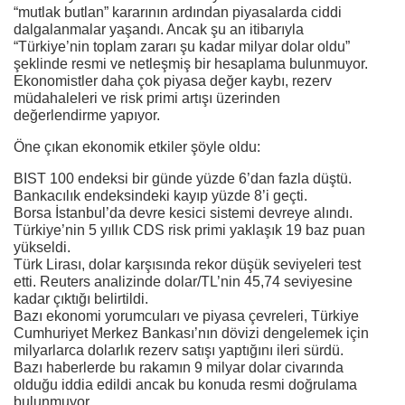
“mutlak butlan” kararının ardından piyasalarda ciddi
dalgalanmalar yaşandı. Ancak şu an itibarıyla
“Türkiye’nin toplam zararı şu kadar milyar dolar oldu”
şeklinde resmi ve netleşmiş bir hesaplama bulunmuyor.
Ekonomistler daha çok piyasa değer kaybı, rezerv
müdahaleleri ve risk primi artışı üzerinden
değerlendirme yapıyor.
Öne çıkan ekonomik etkiler şöyle oldu:
BIST 100 endeksi bir günde yüzde 6’dan fazla düştü.
Bankacılık endeksindeki kayıp yüzde 8’i geçti.
Borsa İstanbul’da devre kesici sistemi devreye alındı.
Türkiye’nin 5 yıllık CDS risk primi yaklaşık 19 baz puan
yükseldi.
Türk Lirası, dolar karşısında rekor düşük seviyeleri test
etti. Reuters analizinde dolar/TL’nin 45,74 seviyesine
kadar çıktığı belirtildi.
Bazı ekonomi yorumcuları ve piyasa çevreleri, Türkiye
Cumhuriyet Merkez Bankası’nın dövizi dengelemek için
milyarlarca dolarlık rezerv satışı yaptığını ileri sürdü.
Bazı haberlerde bu rakamın 9 milyar dolar civarında
olduğu iddia edildi ancak bu konuda resmi doğrulama
bulunmuyor.