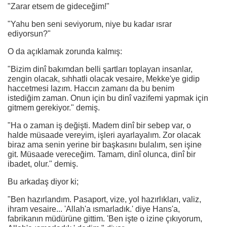
"Zarar etsem de gideceğim!"
"Yahu ben seni seviyorum, niye bu kadar ısrar
ediyorsun?"
O da açıklamak zorunda kalmış:
"Bizim dinî bakımdan belli şartları toplayan insanlar,
zengin olacak, sıhhatli olacak vesaire, Mekke'ye gidip
haccetmesi lazım. Haccın zamanı da bu benim
istediğim zaman. Onun için bu dinî vazifemi yapmak için
gitmem gerekiyor." demiş.
"Ha o zaman iş değişti. Madem dinî bir sebep var, o
halde müsaade vereyim, işleri ayarlayalım. Zor olacak
biraz ama senin yerine bir başkasını bulalım, sen işine
git. Müsaade vereceğim. Tamam, dinî olunca, dinî bir
ibadet, olur." demiş.
Bu arkadaş diyor ki;
"Ben hazırlandım. Pasaport, vize, yol hazırlıkları, valiz,
ihram vesaire... 'Allah'a ısmarladık.' diye Hans'a,
fabrikanın müdürüne gittim. 'Ben işte o izine çıkıyorum,