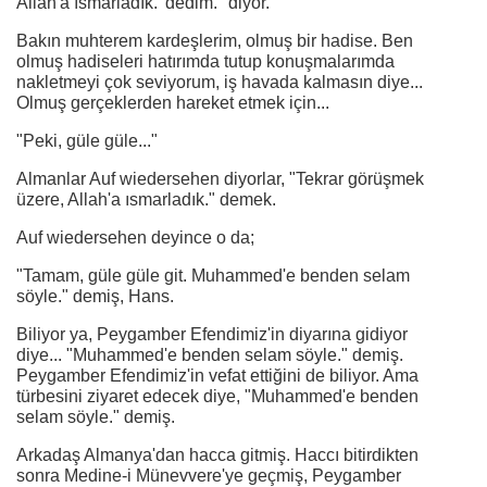
Allah'a ısmarladık.' dedim." diyor.
Bakın muhterem kardeşlerim, olmuş bir hadise. Ben
olmuş hadiseleri hatırımda tutup konuşmalarımda
nakletmeyi çok seviyorum, iş havada kalmasın diye...
Olmuş gerçeklerden hareket etmek için...
"Peki, güle güle..."
Almanlar Auf wiedersehen diyorlar, "Tekrar görüşmek
üzere, Allah'a ısmarladık." demek.
Auf wiedersehen deyince o da;
"Tamam, güle güle git. Muhammed'e benden selam
söyle." demiş, Hans.
Biliyor ya, Peygamber Efendimiz'in diyarına gidiyor
diye... "Muhammed'e benden selam söyle." demiş.
Peygamber Efendimiz'in vefat ettiğini de biliyor. Ama
türbesini ziyaret edecek diye, "Muhammed'e benden
selam söyle." demiş.
Arkadaş Almanya'dan hacca gitmiş. Haccı bitirdikten
sonra Medine-i Münevvere'ye geçmiş, Peygamber