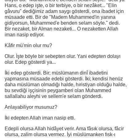
Hans, o edep işte, o bir terbiye, o bir nezâket... "Elin
gâvuru" dediğimiz adam saygı gösterdi, ona ibadet için
müsaade etti. Bir de "Madem Muhammed'in yanına
gidiyorsun, Muhammed'e benden selam söyle." dedi.
Bir nezaket, bir Alman nezaketi... O nezaketten Allah
iman nasip ediyor.
Kâfir mü'min olur mu?
Olur. İşte böyle bir sebepten olur. Yani edepten dolayı
olur. Edep gösterdi ya...
İki edep gösterdi. Bir; müslümanın dinî ibadetini
yapmasına müsaade edebi gösterdi. İki; kendisi henüz
daha müslüman olmadığı halde, hıristiyan olduğu halde,
bu sevdiği işçisinin peygamberi olan Muhammed
sallallahu aleyhi ve sellem'e selam gönderdi.
Anlayabiliyor musunuz?
İki edepten Allah iman nasip etti.
Edepli olursa Allah hidâyet verir. Ama fâsık olursa, fâcir
olursa, zalim olursa vermez. İyi müslümanken fısk-ı