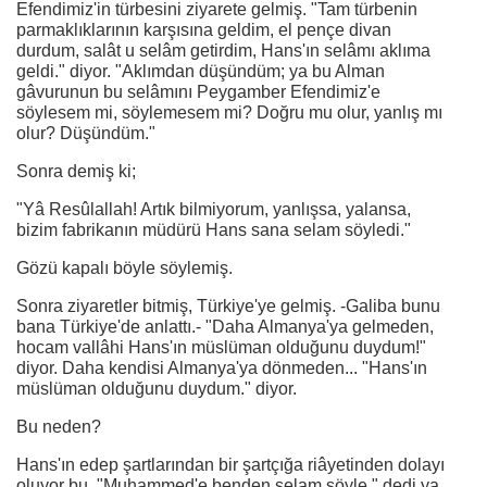
Efendimiz'in türbesini ziyarete gelmiş. "Tam türbenin
parmaklıklarının karşısına geldim, el pençe divan
durdum, salât u selâm getirdim, Hans'ın selâmı aklıma
geldi." diyor. "Aklımdan düşündüm; ya bu Alman
gâvurunun bu selâmını Peygamber Efendimiz'e
söylesem mi, söylemesem mi? Doğru mu olur, yanlış mı
olur? Düşündüm."
Sonra demiş ki;
"Yâ Resûlallah! Artık bilmiyorum, yanlışsa, yalansa,
bizim fabrikanın müdürü Hans sana selam söyledi."
Gözü kapalı böyle söylemiş.
Sonra ziyaretler bitmiş, Türkiye'ye gelmiş. -Galiba bunu
bana Türkiye'de anlattı.- "Daha Almanya'ya gelmeden,
hocam vallâhi Hans'ın müslüman olduğunu duydum!"
diyor. Daha kendisi Almanya'ya dönmeden... "Hans'ın
müslüman olduğunu duydum." diyor.
Bu neden?
Hans'ın edep şartlarından bir şartçığa riâyetinden dolayı
oluyor bu. "Muhammed'e benden selam söyle." dedi ya