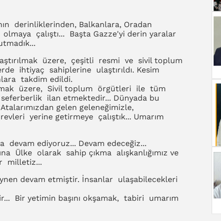
nın derinliklerinden, Balkanlara, Oradan
maya çalıştı... Başta Gazze'yi derin yaralar
tmadık...
ştırılmak üzere, çeşitli resmi ve sivil toplum
erde ihtiyaç sahiplerine ulaştırıldı. Kesim
nlara takdim edildi.
mak üzere, Sivil toplum örgütleri ile tüm
eferberlik ilan etmektedir... Dünyada bu
 Atalarımızdan gelen geleneğimizle,
vleri yerine getirmeye çalıştık... Umarım
 devam ediyoruz... Devam edeceğiz...
na Ülke olarak sahip çıkma alışkanlığımız ve
milletiz...
nen devam etmiştir. İnsanlar ulaşabilecekleri
ir... Bir yetimin başını okşamak, tabiri umarım