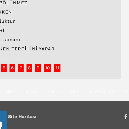
 BÖLÜNMEZ
RKEN
uluktur
Rİ
a zamanı
KEN TERCİHİNİ YAPAR
5
6
7
8
9
10
11
MEDYA
SAĞLIK
YAŞAM
KADIN
KÜLTÜR SANAT
EĞ
Site Haritası