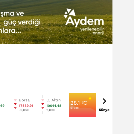
n
Borsa
Ç. Altın
28.1 ºC
,69
17589,91
10644,48
Sivas
Künye
%
-0,08%
2,09%