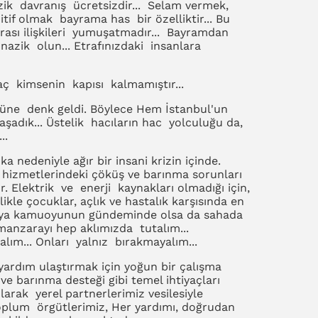
zik davranış ücretsizdir... Selam vermek,
tif olmak bayrama has bir özelliktir... Bu
arası ilişkileri yumuşatmadır... Bayramdan
azik olun... Etrafınızdaki insanlara
 kimsenin kapısı kalmamıştır...
ne denk geldi. Böylece Hem İstanbul'un
şadık... Üstelik hacıların hac yolculuğu da,
..
nedeniyle ağır bir insani krizin içinde.
lık hizmetlerindeki çöküş ve barınma sorunları
r. Elektrik ve enerji kaynakları olmadığı için,
kle çocuklar, açlık ve hastalık karşısında en
nya kamuoyunun gündeminde olsa da sahada
 manzarayı hep aklımızda tutalım...
lım... Onları yalnız bırakmayalım...
yardım ulaştırmak için yoğun bir çalışma
 ve barınma desteği gibi temel ihtiyaçları
larak yerel partnerlerimiz vesilesiyle
oplum örgütlerimiz, Her yardımı, doğrudan