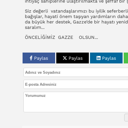
ihtiyaç sahiplerine ulaştırılmakta ve şeffaf bir
Siz değerli vatandaşlarımızı bu iyilik seferber
bağışlar, hayati önem taşıyan yardımların daha
da büyük her destek, Gazze’de bir hayatı yenide
saralım...
ÖNCELİĞİMİZ GAZZE OLSUN...
Paylas
Paylas
Paylas