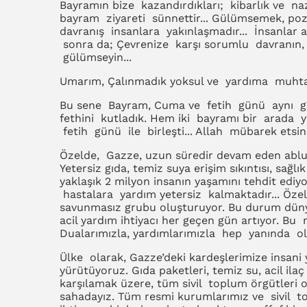
Bayramın bize kazandırdıkları; kibarlık ve na
bayram ziyareti sünnettir... Gülümsemek, pozi
davranış insanlara yakınlaşmadır... İnsanlar 
sonra da; Çevrenize karşı sorumlu davranın, n
gülümseyin...
Umarım, Çalınmadık yoksul ve yardıma muhtaç
Bu sene Bayram, Cuma ve fetih günü aynı gü
fethini kutladık. Hem iki bayramı bir arada ya
fetih günü ile birleşti... Allah mübarek etsin.
Özelde, Gazze, uzun süredir devam eden abluka 
Yetersiz gıda, temiz suya erişim sıkıntısı, sağ
yaklaşık 2 milyon insanın yaşamını tehdit ediyo
hastalara yardım yetersiz kalmaktadır... Özelli
savunmasız grubu oluşturuyor. Bu durum dü
acil yardım ihtiyacı her geçen gün artıyor. Bu
Dualarımızla, yardımlarımızla hep yanında ola
Ülke olarak, Gazze’deki kardeşlerimize insani 
yürütüyoruz. Gıda paketleri, temiz su, acil ilaç
karşılamak üzere, tüm sivil toplum örgütleri o
sahadayız. Tüm resmi kurumlarımız ve sivil t