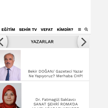
EĞİTİM
SEHİR TV
VEFAT
KIMDIR?
Avukat Mustafa Tamer
Kötülükler ve kötüler karşısında
YAZARLAR
yenilmek,
Bekir DOĞAN/ Gazeteci Yazar
Ne Yapıyoruz? Merhaba CHP!
Dr. Fatmagül Saklavcı
SANAT ŞEHRİ ROMA’DA