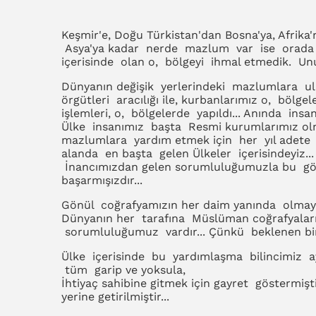
Keşmir'e, Doğu Türkistan'dan Bosna'ya, Afrika'
Asya'ya kadar nerde mazlum var ise orada ol
içerisinde olan o, bölgeyi ihmal etmedik. Unu
Dünyanın değişik yerlerindeki mazlumlara ula
örgütleri aracılığı ile, kurbanlarımız o, bölgel
işlemleri, o, bölgelerde yapıldı... Anında insa
Ülke insanımız başta Resmi kurumlarımız ol
mazlumlara yardım etmek için her yıl adete s
alanda en başta gelen Ülkeler içerisindeyiz...
İnancımızdan gelen sorumluluğumuzla bu göre
başarmışızdır...
Gönül coğrafyamızın her daim yanında olmaya
Dünyanın her tarafına Müslüman coğrafyaları
sorumluluğumuz vardır... Çünkü beklenen bir 
Ülke içerisinde bu yardımlaşma bilincimiz ay
tüm garip ve yoksula,
İhtiyaç sahibine gitmek için gayret göstermişt
yerine getirilmiştir...