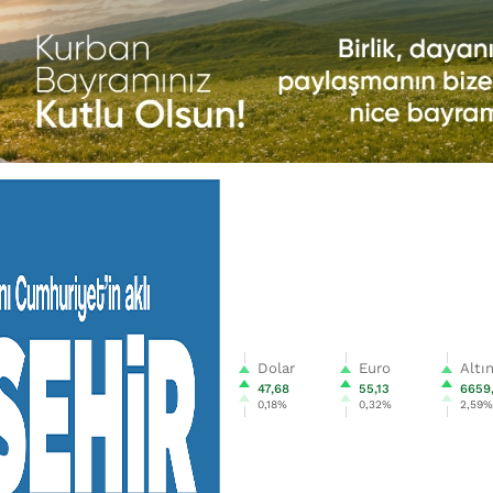
Dolar
Euro
Altı
47,68
55,13
6659
0,18%
0,32%
2,59