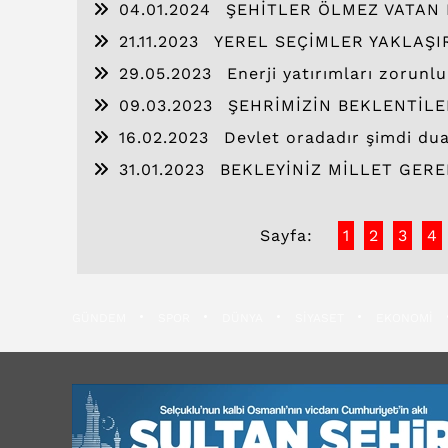
04.01.2024
ŞEHİTLER ÖLMEZ VATAN
21.11.2023
YEREL SEÇİMLER YAKLAŞI
29.05.2023
Enerji yatırımları zorunl
09.03.2023
ŞEHRİMİZİN BEKLENTİLE
16.02.2023
Devlet oradadır şimdi du
31.01.2023
BEKLEYİNİZ MİLLET GERE
Sayfa:
1
2
3
4
GÜNDEM
SPOR
DÜNYA
SİYASET
EKONOMİ