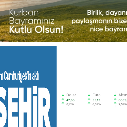
Dolar
Euro
Altı
47,68
55,13
6659
0,18%
0,32%
2,59