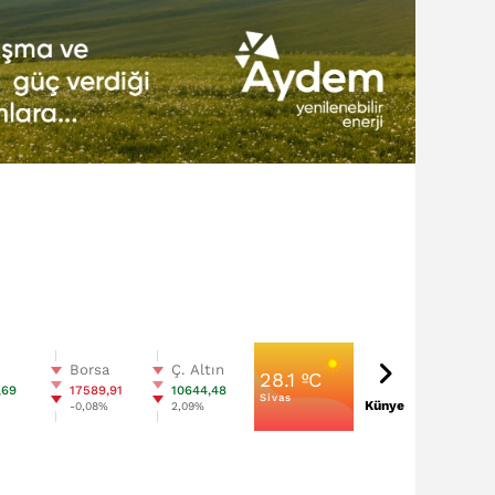
n
Borsa
Ç. Altın
28.1 ºC
,69
17589,91
10644,48
Sivas
Künye
%
-0,08%
2,09%