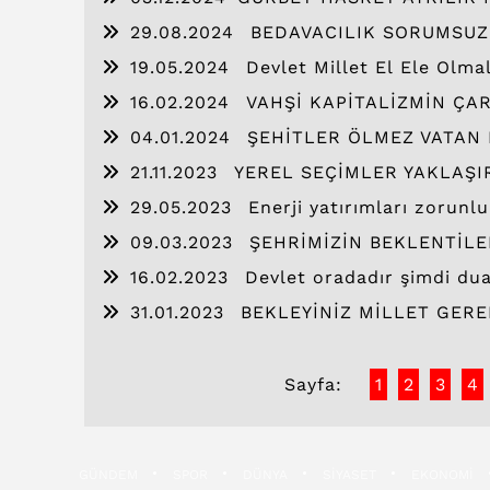
29.08.2024
BEDAVACILIK SORUMSUZ
19.05.2024
Devlet Millet El Ele Olmal
16.02.2024
VAHŞİ KAPİTALİZMİN ÇA
04.01.2024
ŞEHİTLER ÖLMEZ VATAN
21.11.2023
YEREL SEÇİMLER YAKLAŞI
29.05.2023
Enerji yatırımları zorunl
09.03.2023
ŞEHRİMİZİN BEKLENTİLE
16.02.2023
Devlet oradadır şimdi du
31.01.2023
BEKLEYİNİZ MİLLET GERE
Sayfa:
1
2
3
4
GÜNDEM
SPOR
DÜNYA
SİYASET
EKONOMİ