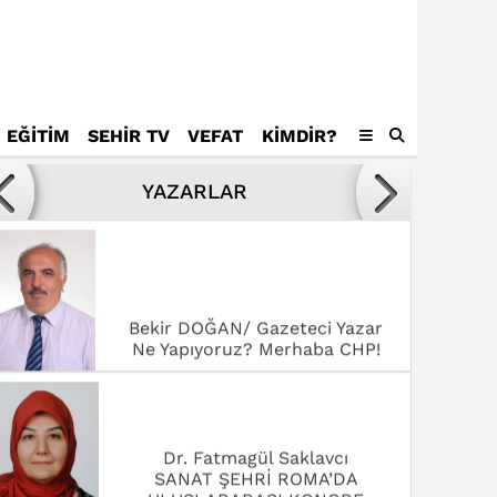
EĞİTİM
SEHİR TV
VEFAT
KIMDIR?
Avukat Mustafa Tamer
Kötülükler ve kötüler karşısında
YAZARLAR
yenilmek,
Bekir DOĞAN/ Gazeteci Yazar
Ne Yapıyoruz? Merhaba CHP!
Dr. Fatmagül Saklavcı
SANAT ŞEHRİ ROMA’DA