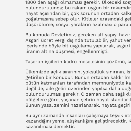
1800 den aşağı olmaması gerekir. Ülkedeki so
bulundurulunca; bu rakam uygun bir rakamdır. 
hayat açısından bir, çok sorunun ortadan kalk
çoğalmasına sebep olur. Kitleler arasındaki ge
düşürülürse; sosyal yaraların azalması o parale
Bu konuda Devletimiz, gereken alt yapıyı hazırl
Asgari ücret vergi dışında tutulabilir, yahut ve
içerisinde böyle bit uygulama yapılarak, asgari 
liranın altına düşmesi, engellenmişti.
Taşeron işçilerin kadro meselesinin çözümü, 
Ülkemizde açlık sınırının, yoksulluk sınırının, is
getirilen bir konudur. Bunun ortadan kaldırıl
bütün katmanları tarafından memnuniyetle kar
değil de; aile geliri üzerinden yapılsa daha doğ
bulundurulması gerekir. O zaman daha sağlıklı 
bölgelere göre, yaşanan şehrin hayat standart
Bunun yasal zemini hazırlanarak, hayata geçirile
Bu aynı zamanda insanları çalışmaya teşvik et
kazandığını yeme, alışkanlığını geliştirecektir.
kazanılması demektir.