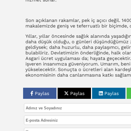
Son açıklanan rakamlar, pek iç açıcı değil. 1400
makalemizde geniş ve teferruatlı bir biçimde, o
Yıllar, yıllar öncesinde sağlık alanında yaşadığı
daha düşük olduğu, o günleri düşündüğümüz z
geldiysek; daha huzurlu, daha paylaşımcı, geli
bulabiliriz. Devletimizin önderliğinde, halk o
Asgari ücret uygulaması da; hayata geçecekt
işveren insanımıza güveniyorum. Umarım, beni 
yükselecektir. Sonuçta o ücretleri alan kardeşl
ekonomisinin daha canlanmasına katkı sağlamış 
Paylas
Paylas
Paylas