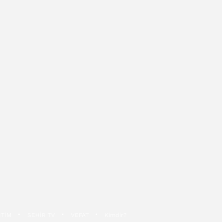
İTİM
SEHİR TV
VEFAT
Kimdir?