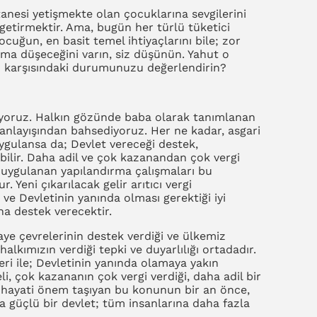
tanesi yetişmekte olan çocuklarına sevgilerini
 getirmektir. Ama, bugün her türlü tüketici
ocuğun, en basit temel ihtiyaçlarını bile; zor
ma düşeceğini varın, siz düşünün. Yahut o
n karşısındaki durumunuzu değerlendirin?
yoruz. Halkın gözünde baba olarak tanımlanan
anlayışından bahsediyoruz. Her ne kadar, asgari
ygulansa da; Devlet vereceği destek,
abilir. Daha adil ve çok kazanandan çok vergi
on uygulanan yapılandırma çalışmaları bu
 Yeni çıkarılacak gelir arıtıcı vergi
r ve Devletinin yanında olması gerektiği iyi
ına destek verecektir.
ye çevrelerinin destek verdiği ve ülkemiz
lkımızın verdiği tepki ve duyarlılığı ortadadır.
ri ile; Devletinin yanında olamaya yakın
li, çok kazananın çok vergi verdiği, daha adil bir
n; hayati önem taşıyan bu konunun bir an önce,
a güçlü bir devlet; tüm insanlarına daha fazla