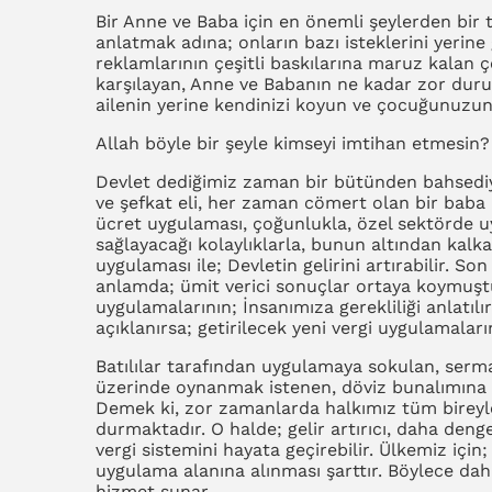
Bir Anne ve Baba için en önemli şeylerden bir 
anlatmak adına; onların bazı isteklerini yerine
reklamlarının çeşitli baskılarına maruz kalan ç
karşılayan, Anne ve Babanın ne kadar zor duru
ailenin yerine kendinizi koyun ve çocuğunuzu
Allah böyle bir şeyle kimseyi imtihan etmesin?
Devlet dediğimiz zaman bir bütünden bahsedi
ve şefkat eli, her zaman cömert olan bir baba 
ücret uygulaması, çoğunlukla, özel sektörde u
sağlayacağı kolaylıklarla, bunun altından kalk
uygulaması ile; Devletin gelirini artırabilir. S
anlamda; ümit verici sonuçlar ortaya koymuştur.
uygulamalarının; İnsanımıza gerekliliği anlatılı
açıklanırsa; getirilecek yeni vergi uygulamalar
Batılılar tarafından uygulamaya sokulan, serma
üzerinde oynanmak istenen, döviz bunalımına ha
Demek ki, zor zamanlarda halkımız tüm bireyle
durmaktadır. O halde; gelir artırıcı, daha denge
vergi sistemini hayata geçirebilir. Ülkemiz içi
uygulama alanına alınması şarttır. Böylece dah
hizmet sunar.