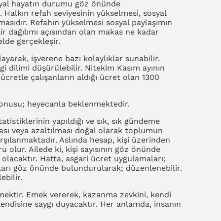
syal hayatın durumu göz önünde
Halkın refah seviyesinin yükselmesi, sosyal
masıdır. Refahın yükselmesi sosyal paylaşımın
lir dağılımı açısından olan makas ne kadar
lde gerçekleşir.
ayarak, işverene bazı kolaylıklar sunabilir.
rgi dilimi düşürülebilir. Nitekim Kasım ayının
ücretle çalışanların aldığı ücret olan 1300
konusu; heyecanla beklenmektedir.
tatistiklerinin yapıldığı ve sık, sık gündeme
ması veya azaltılması doğal olarak toplumun
şılanmaktadır. Aslında hesap, kişi üzerinden
ru olur. Ailede ki, kişi sayısının göz önünde
olacaktır. Hatta, asgari ücret uygulamaları;
ları göz önünde bulundurularak; düzenlenebilir.
bilir.
mektir. Emek vererek, kazanma zevkini, kendi
 Kendisine saygı duyacaktır. Her anlamda, insanın