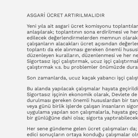
ASGARİ ÜCRET ARTIRILMALIDIR
Yeni yıla ait asgari ücret komisyonu toplantılar
anlaşılarak; toplantının sona erdirilmesi ve he
edilecek değerlendirmelerden memnun olarak a
çalışanların alacakları ücret açısından değerlen
toplantı da ele alınması gereken önemli hususl
düzenleyen kuralların, düzenlenmesi ve her ne 
Sigortasız işçi çalıştırmak, ucuz işçi çalıştırma
çalıştırmak v.s. bu problemler önümüzde duran
Son zamanlarda, ucuz kaçak yabancı işçi çalışt
Bu alanda yapılacak çalışmalar hayata geçirild
Sigortasız işçinin ekonomik olarak, Devlete d
durulması gereken önemli hususlardan bir tanesi
veya günü birlik işlerde çalışan insanların sig
uygulama yapılan son çalışmalarla, hayata geçiri
bir günlüğüne dahi olsa; sigorta yaptırabilecekl
Her sene gündeme gelen ücret çalışmaları da;
edici sonuçların ortaya konduğu çalışmalar ol