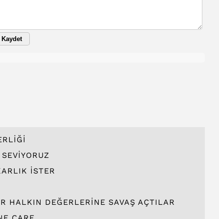
Kaydet
ERLİĞİ
İ SEVİYORUZ
ARLIK İSTER
ER HALKIN DEĞERLERİNE SAVAŞ AÇTILAR
E ÇARE...