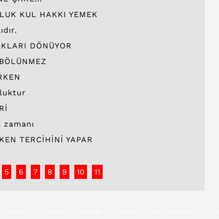
LUK KUL HAKKI YEMEK
ıdır.
RKLARI DÖNÜYOR
 BÖLÜNMEZ
RKEN
uluktur
Rİ
a zamanı
KEN TERCİHİNİ YAPAR
5
6
7
8
9
10
11
MEDYA
SAĞLIK
YAŞAM
KADIN
KÜLTÜR SANAT
EĞ