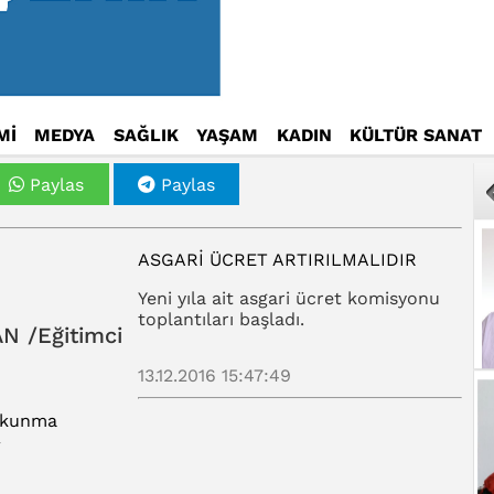
Mİ
MEDYA
SAĞLIK
YAŞAM
KADIN
KÜLTÜR SANAT
Paylas
Paylas
ASGARİ ÜCRET ARTIRILMALIDIR
Yeni yıla ait asgari ücret komisyonu
toplantıları başladı.
N /Eğitimci
13.12.2016 15:47:49
Okunma