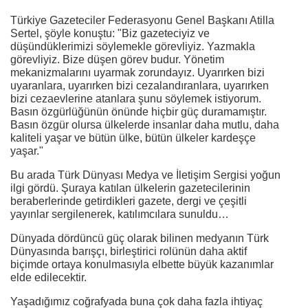
Türkiye Gazeteciler Federasyonu Genel Başkanı Atilla
Sertel, şöyle konuştu: "Biz gazeteciyiz ve
düşündüklerimizi söylemekle görevliyiz. Yazmakla
görevliyiz. Bize düşen görev budur. Yönetim
mekanizmalarını uyarmak zorundayız. Uyarırken bizi
uyaranlara, uyarırken bizi cezalandıranlara, uyarırken
bizi cezaevlerine atanlara şunu söylemek istiyorum.
Basın özgürlüğünün önünde hiçbir güç duramamıştır.
Basın özgür olursa ülkelerde insanlar daha mutlu, daha
kaliteli yaşar ve bütün ülke, bütün ülkeler kardeşçe
yaşar."
Bu arada Türk Dünyası Medya ve İletişim Sergisi yoğun
ilgi gördü. Şuraya katılan ülkelerin gazetecilerinin
beraberlerinde getirdikleri gazete, dergi ve çeşitli
yayınlar sergilenerek, katılımcılara sunuldu…
Dünyada dördüncü güç olarak bilinen medyanın Türk
Dünyasında barışçı, birleştirici rolünün daha aktif
biçimde ortaya konulmasıyla elbette büyük kazanımlar
elde edilecektir.
Yaşadığımız coğrafyada buna çok daha fazla ihtiyaç