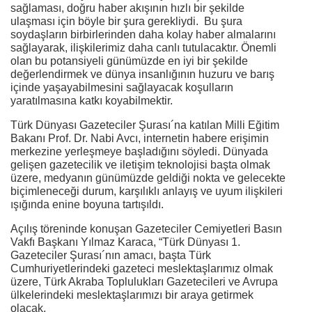
sağlaması, doğru haber akışının hızlı bir şekilde
ulaşması için böyle bir şura gerekliydi. Bu şura
soydaşların birbirlerinden daha kolay haber almalarını
sağlayarak, ilişkilerimiz daha canlı tutulacaktır. Önemli
olan bu potansiyeli günümüzde en iyi bir şekilde
değerlendirmek ve dünya insanlığının huzuru ve barış
içinde yaşayabilmesini sağlayacak koşulların
yaratılmasına katkı koyabilmektir.
Türk Dünyası Gazeteciler Şurası´na katılan Milli Eğitim
Bakanı Prof. Dr. Nabi Avcı, internetin habere erişimin
merkezine yerleşmeye başladığını söyledi. Dünyada
gelişen gazetecilik ve iletişim teknolojisi başta olmak
üzere, medyanın günümüzde geldiği nokta ve gelecekte
biçimleneceği durum, karşılıklı anlayış ve uyum ilişkileri
ışığında enine boyuna tartışıldı.
Açılış töreninde konuşan Gazeteciler Cemiyetleri Basın
Vakfı Başkanı Yılmaz Karaca, “Türk Dünyası 1.
Gazeteciler Şurası´nın amacı, başta Türk
Cumhuriyetlerindeki gazeteci meslektaşlarımız olmak
üzere, Türk Akraba Toplulukları Gazetecileri ve Avrupa
ülkelerindeki meslektaşlarımızı bir araya getirmek
olacak.