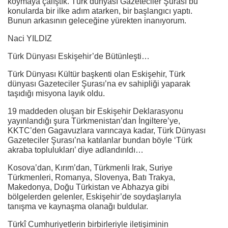
koymaya çalıştık. Türk dünyası Gazeteciler Şurası bu
konularda bir ilke adım atarken, bir başlangıcı yaptı.
Bunun arkasının geleceğine yürekten inanıyorum.
Naci YILDIZ
Türk Dünyası Eskişehir’de Bütünleşti…
Türk Dünyası Kültür başkenti olan Eskişehir, Türk
dünyası Gazeteciler Şurası’na ev sahipliği yaparak
taşıdığı misyona layık oldu.
19 maddeden oluşan bir Eskişehir Deklarasyonu
yayınlandığı şura Türkmenistan’dan İngiltere’ye,
KKTC’den Gagavuzlara varıncaya kadar, Türk Dünyası
Gazeteciler Şurası’na katılanlar bundan böyle ‘Türk
akraba toplulukları’ diye adlandırıldı…
Kosova’dan, Kırım’dan, Türkmenli Irak, Suriye
Türkmenleri, Romanya, Slovenya, Batı Trakya,
Makedonya, Doğu Türkistan ve Abhazya gibi
bölgelerden gelenler, Eskişehir’de soydaşlarıyla
tanışma ve kaynaşma olanağı buldular.
Türkî Cumhuriyetlerin birbirleriyle iletişiminin