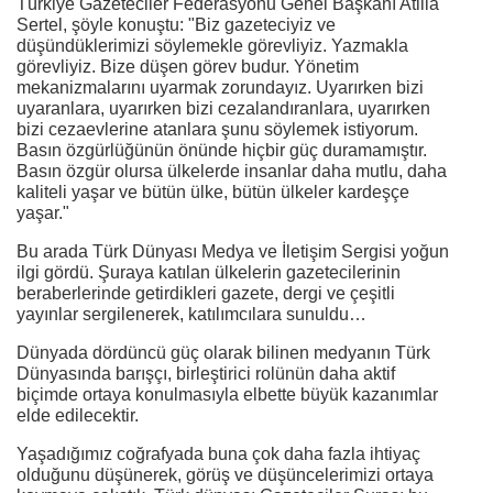
Türkiye Gazeteciler Federasyonu Genel Başkanı Atilla
Sertel, şöyle konuştu: "Biz gazeteciyiz ve
düşündüklerimizi söylemekle görevliyiz. Yazmakla
görevliyiz. Bize düşen görev budur. Yönetim
mekanizmalarını uyarmak zorundayız. Uyarırken bizi
uyaranlara, uyarırken bizi cezalandıranlara, uyarırken
bizi cezaevlerine atanlara şunu söylemek istiyorum.
Basın özgürlüğünün önünde hiçbir güç duramamıştır.
Basın özgür olursa ülkelerde insanlar daha mutlu, daha
kaliteli yaşar ve bütün ülke, bütün ülkeler kardeşçe
yaşar."
Bu arada Türk Dünyası Medya ve İletişim Sergisi yoğun
ilgi gördü. Şuraya katılan ülkelerin gazetecilerinin
beraberlerinde getirdikleri gazete, dergi ve çeşitli
yayınlar sergilenerek, katılımcılara sunuldu…
Dünyada dördüncü güç olarak bilinen medyanın Türk
Dünyasında barışçı, birleştirici rolünün daha aktif
biçimde ortaya konulmasıyla elbette büyük kazanımlar
elde edilecektir.
Yaşadığımız coğrafyada buna çok daha fazla ihtiyaç
olduğunu düşünerek, görüş ve düşüncelerimizi ortaya