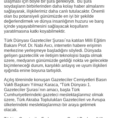
ulaşması için böyle bir şura gerekliydi. Bu şura
soydaşların birbirlerinden daha kolay haber almalarını
sağlayarak, ilişkilerimiz daha canlı tutulacaktır. Önemli
olan bu potansiyeli günümüzde en iyi bir şekilde
değerlendirmek ve dünya insanlığının huzuru ve barış
içinde yaşayabilmesini sağlayacak koşulların
yaratılmasına katkı koyabilmektir.
Türk Dünyası Gazeteciler Şurası´na katılan Milli Eğitim
Bakanı Prof. Dr. Nabi Avcı, internetin habere erişimin
merkezine yerleşmeye başladığını söyledi. Dünyada
gelişen gazetecilik ve iletişim teknolojisi başta olmak
üzere, medyanın günümüzde geldiği nokta ve gelecekte
biçimleneceği durum, karşılıklı anlayış ve uyum ilişkileri
ışığında enine boyuna tartışıldı.
Açılış töreninde konuşan Gazeteciler Cemiyetleri Basın
Vakfı Başkanı Yılmaz Karaca, “Türk Dünyası 1.
Gazeteciler Şurası´nın amacı, başta Türk
Cumhuriyetlerindeki gazeteci meslektaşlarımız olmak
üzere, Türk Akraba Toplulukları Gazetecileri ve Avrupa
ülkelerindeki meslektaşlarımızı bir araya getirmek
olacak.