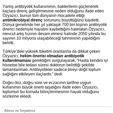
Yanlış antibiyotik kullanımının, bakterilerin güçlenerek
ilaçlara direnç geliştirmesine neden olduğunu ifade eden
Özyazıcı, bunun tüm dünyanın mücadele ettiği
antimikrobiyal direnç
sorununu büyüttüğünü kaydetti.
Dünya genelinde her yıl yaklaşık 700 bin kişinin antibiyotik
direnci nedeniyle hayatını kaybettiğini hatırlatan Özyazıcı,
mevcut artış hızının devam etmesi halinde 2050 yılında bu
sayının 10 milyona ulaşabileceği tahmininin yapıldığını
belirtti.
Türkiye’deki yüksek tüketim oranlarına da dikkat çeken
Özyazıcı,
hekim önerisi olmadan antibiyotik
kullanılmaması
gerektiğini vurgulayarak, “Hasta kendini iyi
hissetse bile tedavi süresi doktorun belirttiği şekilde
tamamlanmalı. Antibiyotikler sadece bireyi değil toplum
sağlığını etkileyen ilaçlardır.” dedi.
Doğru doz, doğru süre ve eczacının tarifine uygun
kullanımın büyük önem taşıdığını ifade eden Özyazıcı,
toplumun bu konuda bilinçlenmesinin hayati olduğunu
sözlerine ekledi.