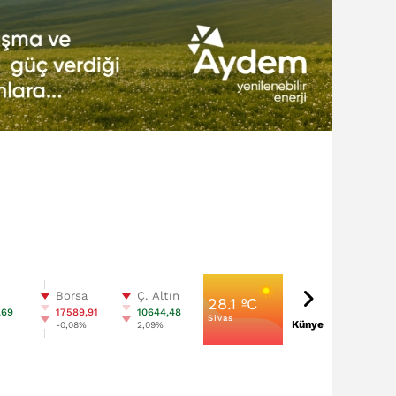
n
Borsa
Ç. Altın
28.1 ºC
,69
17589,91
10644,48
Sivas
Künye
%
-0,08%
2,09%