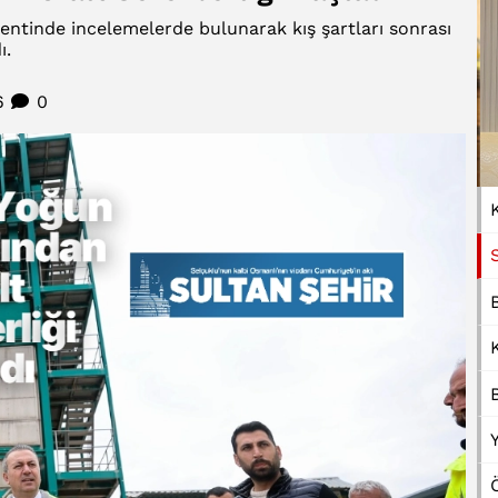
lentinde incelemelerde bulunarak kış şartları sonrası
ı.
6
0