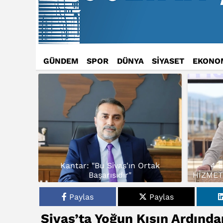
GÜNDEM
SPOR
DÜNYA
SİYASET
EKONO
Kantar: "Bu Sivas'ın Ortak
4 
Başarısıdır"
HİZMET
Paylas
Paylas
Sivas’ta Yoğun Kışın Ardında