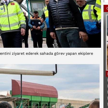
lentini ziyaret ederek sahada görev yapan ekiplere
B