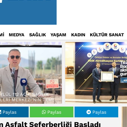
Mİ
MEDYA
SAĞLIK
YAŞAM
KADIN
KÜLTÜR SANAT
EYLÜL 112 ACİL SAĞLIK
LERİ MERKEZİ’NİN TEMELİ
ATILDI…
Paylas
Paylas
Paylas
n Asfalt Seferberliği Başladı