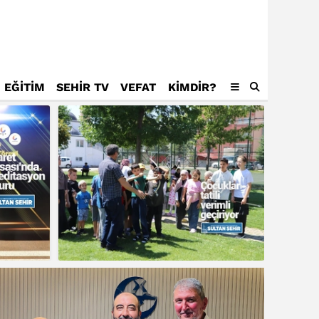
EĞİTİM
SEHİR TV
VEFAT
KIMDIR?