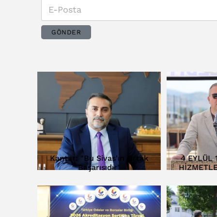
GÖNDER
Kantar: "Bu Sivas'ın Ortak
4 EYLÜL 
Başarısıdır"
HİZMETLE
TEME