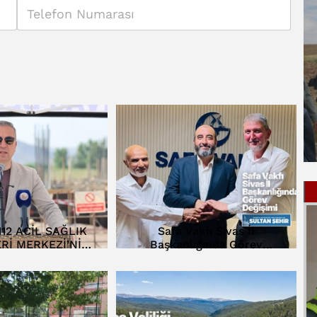
112 ACİL SAĞLIK
Safa Vakfı Sivas İl
Rİ MERKEZİ’NİN
Başkanlığında Görev
Lİ ATILDI…
Değişimi