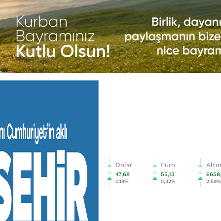
Dolar
Euro
Altı
47,68
55,13
6659
0,18%
0,32%
2,59