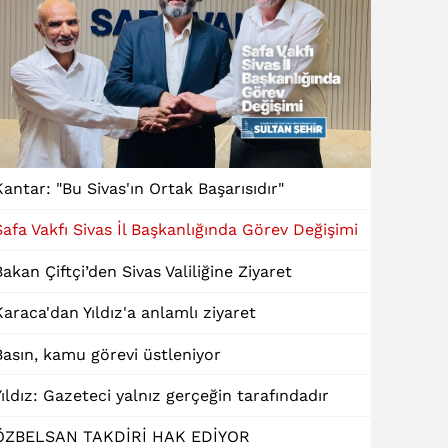
Kantar: "Bu Sivas'ın Ortak Başarısıdır"
Safa Vakfı Sivas İl Başkanlığında Görev Değişimi
Bakan Çiftçi’den Sivas Valiliğine Ziyaret
Karaca'dan Yıldız'a anlamlı ziyaret
Basın, kamu görevi üstleniyor
Yıldız: Gazeteci yalnız gerçeğin tarafındadır
ÖZBELSAN TAKDİRİ HAK EDİYOR