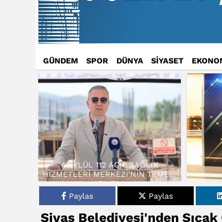
GÜNDEM
SPOR
DÜNYA
SİYASET
EKONO
4 EYLÜL 112 ACİL SAĞLIK
HİZMETLERİ MERKEZİ’NİN TEMELİ
ATILDI…
Paylas
Paylas
Sivas Belediyesi'nden Sıca