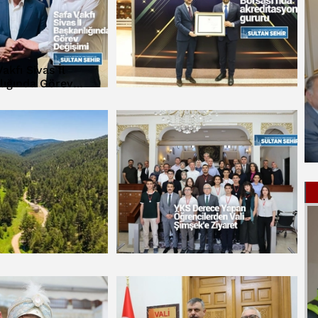
akfı Sivas İl
lığında Görev
eğişimi