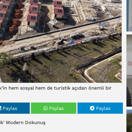
’in hem sosyal hem de turistik açıdan önemli bir
Paylas
Paylas
Paylas
k’
Modern
Dokunuş