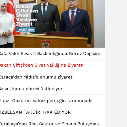
Safa Vakfı Sivas İl Başkanlığında Görev Değişimi
Bakan Çiftçi’den Sivas Valiliğine Ziyaret
Karaca'dan Yıldız'a anlamlı ziyaret
Basın, kamu görevi üstleniyor
Yıldız: Gazeteci yalnız gerçeğin tarafındadır
ÖZBELSAN TAKDİRİ HAK EDİYOR
Karakaya’dan Reel Sektör ve Finans Buluşmasında "Dinamik Kredi" Talebi