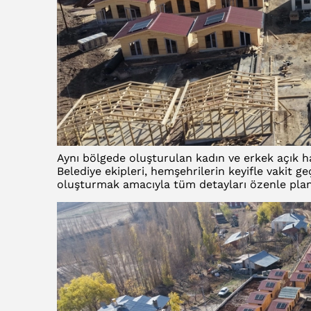
Aynı bölgede oluşturulan kadın ve erkek açık h
Belediye ekipleri, hemşehrilerin keyifle vakit geç
oluşturmak amacıyla tüm detayları özenle plan