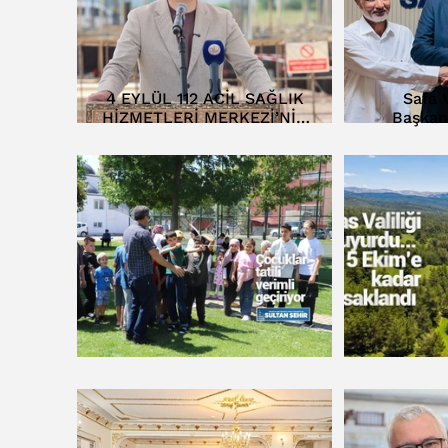
4 EYLÜL 112 ACİL SAĞLIK
Safa V
HİZMETLERİ MERKEZİ’NİN
Başkan
TEMELİ ATILDI…
D