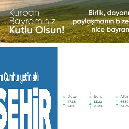
Dolar
Euro
Altı
47,68
55,13
6659
0,18%
0,32%
2,59