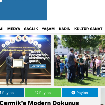
Mİ
MEDYA
SAĞLIK
YAŞAM
KADIN
KÜLTÜR SANAT
Paylas
Paylas
Paylas
k Çermik’e Modern Dokunuş