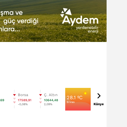
n
Borsa
Ç. Altın
28.1 ºC
,69
17589,91
10644,48
Sivas
Künye
%
-0,08%
2,09%