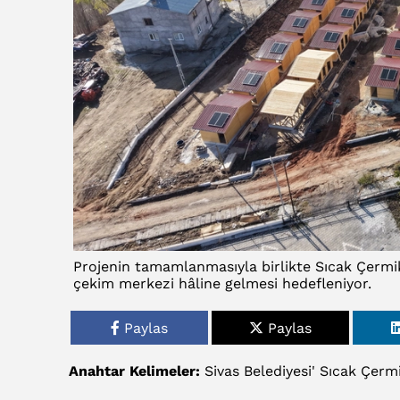
Projenin tamamlanmasıyla birlikte Sıcak Çermik
çekim merkezi hâline gelmesi hedefleniyor.
Paylas
Paylas
Anahtar Kelimeler:
Sivas
Belediyesi'
Sıcak
Çermi