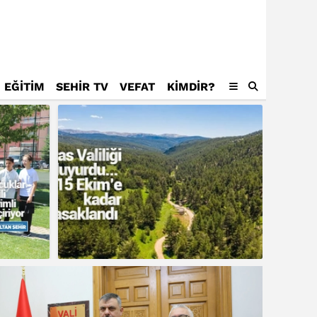
EĞİTİM
SEHİR TV
VEFAT
KIMDIR?