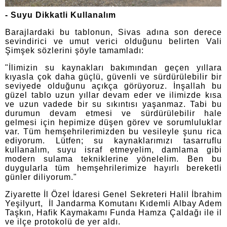
- Suyu Dikkatli Kullanalım
Barajlardaki bu tablonun, Sivas adına son derece
sevindirici ve umut verici olduğunu belirten Vali
Şimşek sözlerini şöyle tamamladı:
"İlimizin su kaynakları bakımından geçen yıllara
kıyasla çok daha güçlü, güvenli ve sürdürülebilir bir
seviyede olduğunu açıkça görüyoruz. İnşallah bu
güzel tablo uzun yıllar devam eder ve ilimizde kısa
ve uzun vadede bir su sıkıntısı yaşanmaz. Tabi bu
durumun devam etmesi ve sürdürülebilir hale
gelmesi için hepimize düşen görev ve sorumluluklar
var. Tüm hemşehrilerimizden bu vesileyle şunu rica
ediyorum. Lütfen; su kaynaklarımızı tasarruflu
kullanalım, suyu israf etmeyelim, damlama gibi
modern sulama tekniklerine yönelelim. Ben bu
duygularla tüm hemşehrilerimize hayırlı bereketli
günler diliyorum."
Ziyarette İl Özel İdaresi Genel Sekreteri Halil İbrahim
Yeşilyurt, İl Jandarma Komutanı Kıdemli Albay Adem
Taşkın, Hafik Kaymakamı Funda Hamza Çaldağı ile il
ve ilçe protokolü de yer aldı.