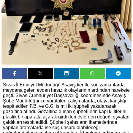
Sivas İl Emniyet Müdürlüğü Asayiş kentte son zamanlarda
meydana gelen evden hırsızlık olaylarının ardından harekete
geçti. Sivas Cumhuriyet Başsavcılığı koordinesinde Asayiş
Şube Müdürlüğünce yürütülen çalışmalarda, olaya karıştığı
tespit edilen F.B. ve G.G. isimli iki şüpheli yakalanarak
gözaltına alındı. Gözaltına alınan şüphelilerin kapı kilitlerini
plastik bir aparatla açarak girdikleri evlerden değerli eşyaları
çaldıkları tespit edildi. Şüpheli şahısların ikametlerinde
yapılan aramalarda ise suç unsuru olabileceği
değerlendirilen eşyalara el konuldu. İşlemlerin ardından adli