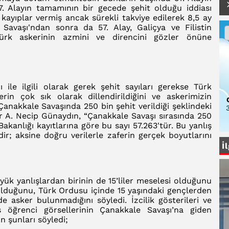
. Alayın tamamının bir gecede şehit olduğu iddiası
k kayıplar vermiş ancak sürekli takviye edilerek 8,5 ay
avaşı'ndan sonra da 57. Alay, Galiçya ve Filistin
Türk askerinin azmini ve direncini gözler önüne
ile ilgili olarak gerek şehit sayıları gerekse Türk
erin çok sık olarak dillendirildiğini ve askerimizin
anakkale Savaşında 250 bin şehit verildiği şeklindeki
3
ar A. Necip Günaydın, “Çanakkale Savaşı sırasında 250
akanlığı kayıtlarına göre bu sayı 57.263'tür. Bu yanlış
ir; aksine doğru verilerle zaferin gerçek boyutlarını
İ
üyük yanlışlardan birinin de 15’liler meselesi olduğunu
lduğunu, Türk Ordusu içinde 15 yaşındaki gençlerden
nde asker bulunmadığını söyledi. İzcilik gösterileri ve
ş öğrenci görsellerinin Çanakkale Savaşı’na giden
n şunları söyledi;