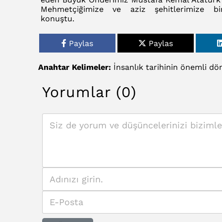
Mehmetçiğimize ve aziz şehitlerimize b
konuştu.
Paylas
Paylas
Anahtar Kelimeler:
İnsanlık
tarihinin
önemli
dö
Yorumlar (0)