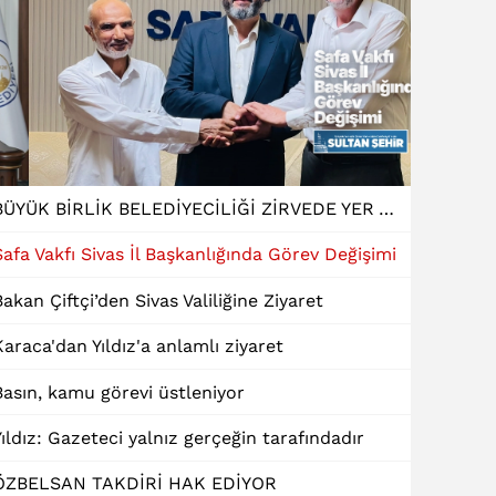
BÜYÜK BİRLİK BELEDİYECİLİĞİ ZİRVEDE YER ALDI
Safa Vakfı Sivas İl Başkanlığında Görev Değişimi
Bakan Çiftçi’den Sivas Valiliğine Ziyaret
Karaca'dan Yıldız'a anlamlı ziyaret
Basın, kamu görevi üstleniyor
Yıldız: Gazeteci yalnız gerçeğin tarafındadır
ÖZBELSAN TAKDİRİ HAK EDİYOR