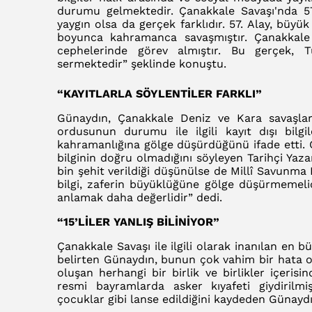
durumu gelmektedir. Çanakkale Savaşı'nda 57
yaygın olsa da gerçek farklıdır. 57. Alay, büyü
boyunca kahramanca savaşmıştır. Çanakkale S
cephelerinde görev almıştır. Bu gerçek, 
sermektedir” şeklinde konuştu.
“KAYITLARLA SÖYLENTİLER FARKLI”
Günaydın, Çanakkale Deniz ve Kara savaşları 
ordusunun durumu ile ilgili kayıt dışı bilgil
kahramanlığına gölge düşürdüğünü ifade etti. Ç
bilginin doğru olmadığını söyleyen Tarihçi Yaz
bin şehit verildiği düşünülse de Millî Savunma B
bilgi, zaferin büyüklüğüne gölge düşürmemelid
anlamak daha değerlidir” dedi.
“15’LİLER YANLIŞ BİLİNİYOR”
Çanakkale Savaşı ile ilgili olarak inanılan en b
belirten Günaydın, bunun çok vahim bir hata o
oluşan herhangi bir birlik ve birlikler içerisi
resmi bayramlarda asker kıyafeti giydirilmi
çocuklar gibi lanse edildiğini kaydeden Günaydı