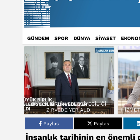
GÜNDEM
SPOR
DÜNYA
SİYASET
EKONO
BÜYÜK BİRLİK BELEDİYECİLİĞİ
4 
ZİRVEDE YER ALDI
HİZMET
Paylas
Paylas
İnsanlık tarihinin en önemli