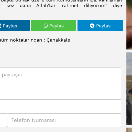
ir kez daha Allah’tan rahmet diliyorum” diye
Paylas
Paylas
Paylas
nüm
noktalarından
:
Çanakkale