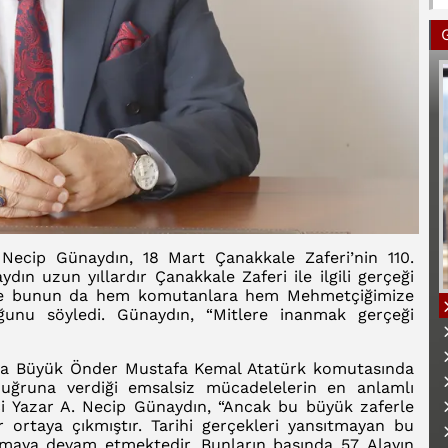
 Necip Günaydın, 18 Mart Çanakkale Zaferi’nin 110.
dın uzun yıllardır Çanakkale Zaferi ile ilgili gerçeği
nı ve bunun da hem komutanlara hem Mehmetçiğimize
ğunu söyledi. Günaydın, “Mitlere inanmak gerçeği
ında Büyük Önder Mustafa Kemal Atatürk komutasında
i uğruna verdiği emsalsiz mücadelelerin en anlamlı
B
çi Yazar A. Necip Günaydın, “Ancak bu büyük zaferle
tler ortaya çıkmıştır. Tarihi gerçekleri yansıtmayan bu
lmaya devam etmektedir. Bunların başında 57. Alayın