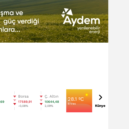
n
Borsa
Ç. Altın
28.1 ºC
,69
17589,91
10644,48
Sivas
Künye
%
-0,08%
2,09%