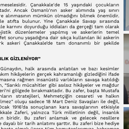
 meselesidir. Çanakkale'de 15 yaşındaki çocukların
tadır. Ancak Osmanlı'nın asker alımında yaş sınırı
ere alınmasının mümkün olmadığını bilmek önemlidir.
sle atıfta bulunur. Yine Çanakkale Savaşı sırasında
e karnını doyurduğu iddiaları da gerçeği tam olarak
jistik düzenlemeler yapılmış ve askerlerin temel
yafet sorunu yaşadığına dair sıkça kullanılan iki askerin
rk askeri Çanakkale’de tam donanımlı bir şekilde
LIK GİZLENİYOR”
Günaydın, halk arasında anlatılan ve bazı kesimler
akım hikâyelerin gerçek kahramanlığı gizlediğini ifade
lmasına rağmen insanüstü varlıkların savaşa katıldığı
n, “Sarıklı mücahitler gibi asılsız hikâyeler ve mağdur
eri'ni gölgede bırakmaktadır. Bu zafer, başta Mustafa
rın stratejileri, Mehmetçiğin cesareti ve halkın
çilmez" oluşu sadece 18 Mart Deniz Savaşları ile değil,
cak 1916’da sonuçlanan kara savaşlarının etkisiyle
le Zaferi, yalnızca Türk milletinin değil, insanlık
 biridir. Bu zaferi anlamak ve gelecek nesillere
dayalı bir tarih anlatımı şarttır. Bu zaferi bize hediye
 başta olmak üzere tüm komutanlarımıza, kahraman