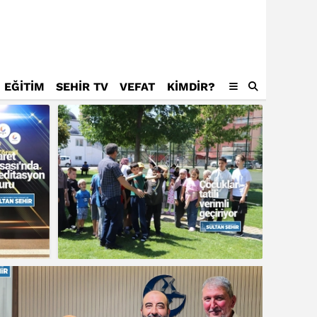
EĞİTİM
SEHİR TV
VEFAT
KIMDIR?