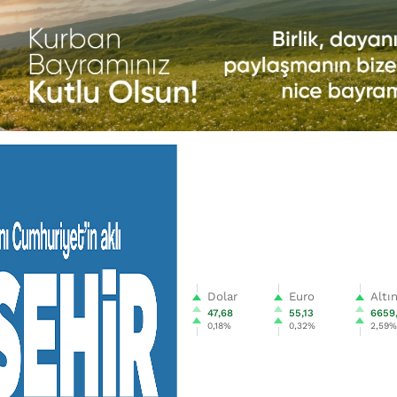
Dolar
Euro
Altı
47,68
55,13
6659
0,18%
0,32%
2,59