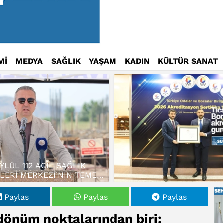
Mİ
MEDYA
SAĞLIK
YAŞAM
KADIN
KÜLTÜR SANAT
EYLÜL 112 ACİL SAĞLIK
LERİ MERKEZİ’NİN TEMELİ
ATILDI…
Paylas
Paylas
Paylas
 dönüm noktalarından biri: