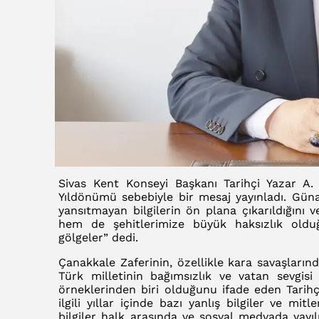
Sivas Kent Konseyi Başkanı Tarihçi Yazar A.
Yıldönümü sebebiyle bir mesaj yayınladı. Günay
yansıtmayan bilgilerin ön plana çıkarıldığı
hem de şehitlerimize büyük haksızlık oldu
gölgeler” dedi.
Çanakkale Zaferinin, özellikle kara savaşlar
Türk milletinin bağımsızlık ve vatan sevgis
örneklerinden biri olduğunu ifade eden Tarih
ilgili yıllar içinde bazı yanlış bilgiler ve mi
bilgiler halk arasında ve sosyal medyada yayı