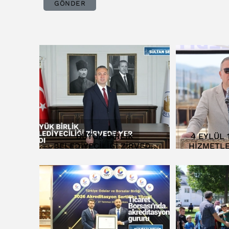
GÖNDER
BÜYÜK BİRLİK
4 EYLÜL 
BELEDİYECİLİĞİ ZİRVEDE
HİZMETLE
YER ALDI
TEME