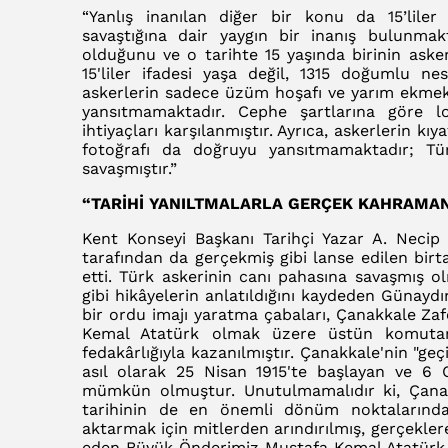
“Yanlış inanılan diğer bir konu da 15’liler
savaştığına dair yaygın bir inanış bulunmak
olduğunu ve o tarihte 15 yaşında birinin ask
15'liler ifadesi yaşa değil, 1315 doğumlu ne
askerlerin sadece üzüm hoşafı ve yarım ekmekl
yansıtmamaktadır. Cephe şartlarına göre lo
ihtiyaçları karşılanmıştır. Ayrıca, askerlerin kı
fotoğrafı da doğruyu yansıtmamaktadır; Tü
savaşmıştır.”
“TARİHİ YANILTMALARLA GERÇEK KAHRAMAN
Kent Konseyi Başkanı Tarihçi Yazar A. Necip 
tarafından da gerçekmiş gibi lanse edilen birt
etti. Türk askerinin canı pahasına savaşmış o
gibi hikâyelerin anlatıldığını kaydeden Günaydı
bir ordu imajı yaratma çabaları, Çanakkale Zaf
Kemal Atatürk olmak üzere üstün komutanla
fedakârlığıyla kazanılmıştır. Çanakkale'nin "ge
asıl olarak 25 Nisan 1915'te başlayan ve 6 O
mümkün olmuştur. Unutulmamalıdır ki, Çanakka
tarihinin de en önemli dönüm noktalarından
aktarmak için mitlerden arındırılmış, gerçeklere 
eden Büyük Önderimiz Mustafa Kemal Atatürk