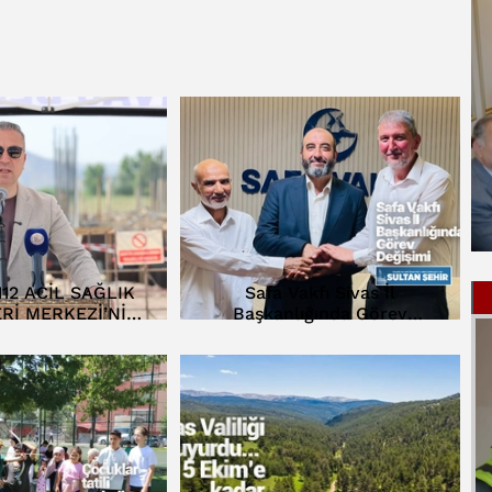
112 ACİL SAĞLIK
Safa Vakfı Sivas İl
Rİ MERKEZİ’NİN
Başkanlığında Görev
Lİ ATILDI…
Değişimi