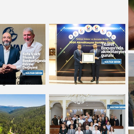
akfı Sivas İl
lığında Görev
eğişimi