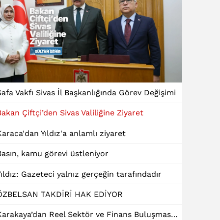
Safa Vakfı Sivas İl Başkanlığında Görev Değişimi
Bakan Çiftçi’den Sivas Valiliğine Ziyaret
Karaca'dan Yıldız'a anlamlı ziyaret
Basın, kamu görevi üstleniyor
Yıldız: Gazeteci yalnız gerçeğin tarafındadır
ÖZBELSAN TAKDİRİ HAK EDİYOR
Karakaya’dan Reel Sektör ve Finans Buluşmasında "Dinamik Kredi" Talebi