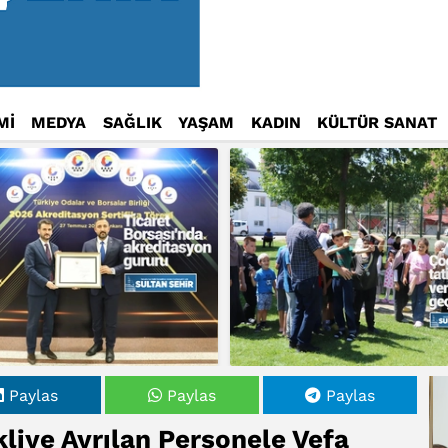
Mİ
MEDYA
SAĞLIK
YAŞAM
KADIN
KÜLTÜR SANAT
Paylas
Paylas
Paylas
iye Ayrılan Personele Vefa