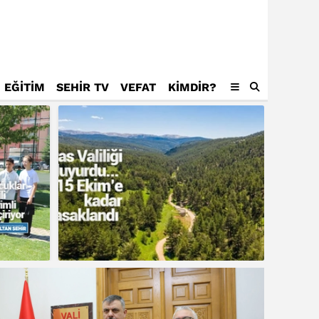
EĞİTİM
SEHİR TV
VEFAT
KIMDIR?