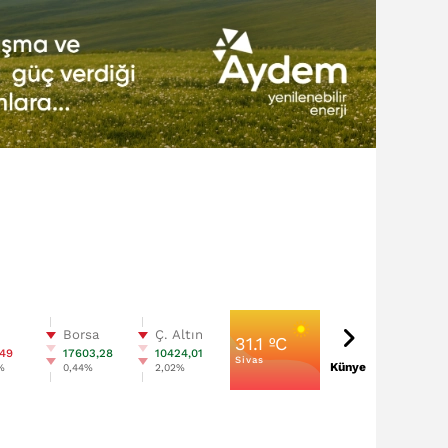
n
Borsa
Ç. Altın
31.1 ºC
,49
17603,28
10424,01
Sivas
Künye
%
0,44%
2,02%