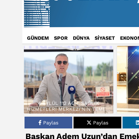
GÜNDEM
SPOR
DÜNYA
SİYASET
EKONO
4 EYLÜL 112 ACİL SAĞLIK
HİZMETLERİ MERKEZİ’NİN TEMELİ
ATILDI…
Paylas
Paylas
Başkan Adem Uzun’dan Emekl