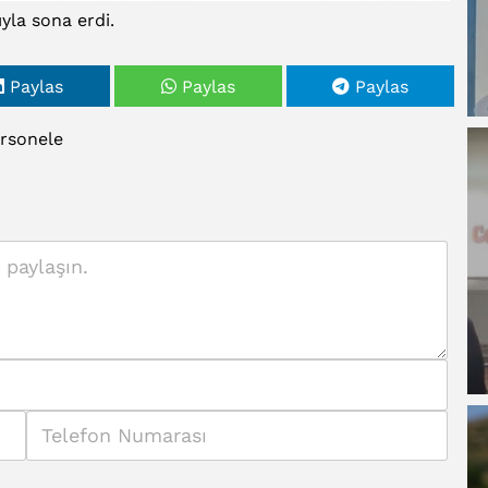
yla sona erdi.
Paylas
Paylas
Paylas
rsonele