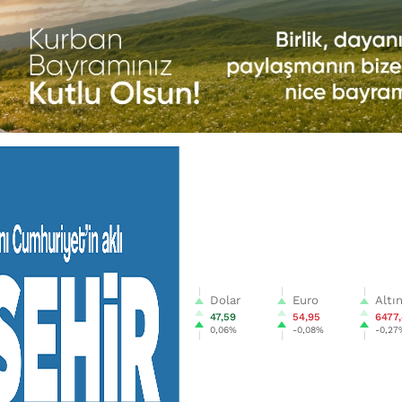
Dolar
Euro
Altı
47,59
54,95
6477
0,06%
-0,08%
-0,27