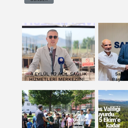
4 EYLÜL 112 ACİL SAĞLIK
Safa V
HİZMETLERİ MERKEZİ’NİN
Başkan
TEMELİ ATILDI…
D