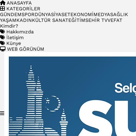
ANASAYFA
KATEGORİLER
GÜNDEM
SPOR
DÜNYA
SİYASET
EKONOMİ
MEDYA
SAĞLIK
YAŞAM
KADIN
KÜLTÜR SANAT
EĞİTİM
SEHİR TV
VEFAT
Kimdir?
Hakkımızda
İletişim
Künye
WEB GÖRÜNÜM