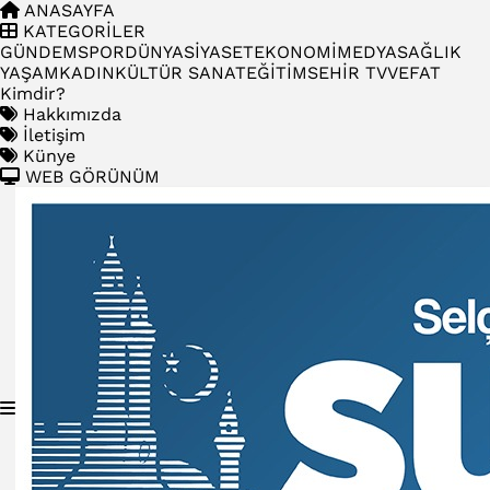
ANASAYFA
KATEGORİLER
GÜNDEM
SPOR
DÜNYA
SİYASET
EKONOMİ
MEDYA
SAĞLIK
YAŞAM
KADIN
KÜLTÜR SANAT
EĞİTİM
SEHİR TV
VEFAT
Kimdir?
Hakkımızda
İletişim
Künye
WEB GÖRÜNÜM