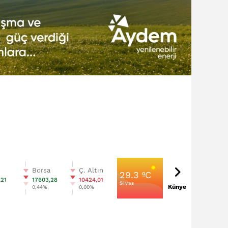
n
Borsa
Ç. Altın
29.3 ºC
,21
17603,28
10424,01
Sivas
Künye
0,44%
0,00%