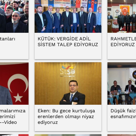
tanları
KÜTÜK: VERGİDE ADİL
RAHMETLE
SİSTEM TALEP EDİYORUZ
EDİYORUZ
malarımıza
Eken: Bu gece kurtuluşa
Düşük faizl
erimizi
erenlerden olmayı niyaz
esnafımızı
--Video
ediyoruz