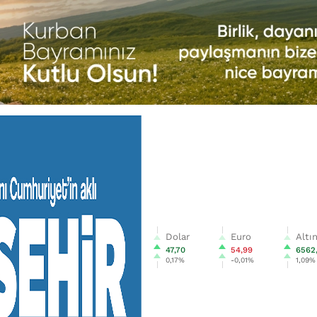
Dolar
Euro
Altı
47,70
54,99
6562
0,17%
-0,01%
1,09%