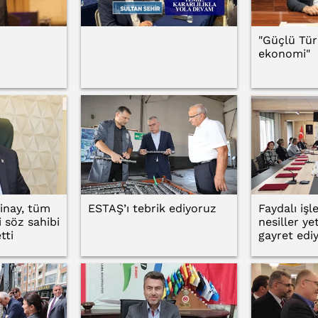
"Güçlü Tür
ekonomi"
inay, tüm
ESTAŞ’ı tebrik ediyoruz
Faydalı işl
 söz sahibi
nesiller ye
tti
gayret edi