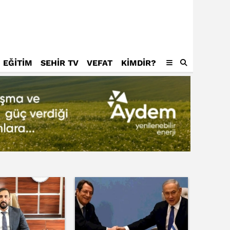
EĞİTİM
SEHİR TV
VEFAT
KIMDIR?