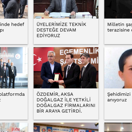
sinde hedef
ÜYELERİMİZE TEKNİK
Milletin ş
pı
DESTEĞE DEVAM
terazisine 
EDİYORUZ
 platformda
ÖZDEMİR, AKSA
Şehidimizi
z
DOĞALGAZ İLE YETKİLİ
anıyoruz
DOĞALGAZ FİRMALARINI
BİR ARAYA GETİRDİ.