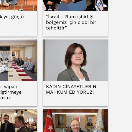
kiye, güçlü
“İsrail – Rum işbirliği
bölgemiz için ciddi bir
tehdittir”
er yapan
KADIN CİNAYETLERİNİ
tiştirmeye
MAHKUM EDİYORUZ!
yoruz